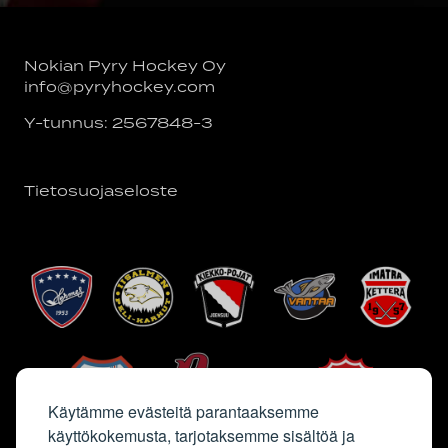
Nokian Pyry Hockey Oy
info@pyryhockey.com
Y-tunnus: 2567848-3
Tietosuojaseloste
Käytämme evästeitä parantaaksemme
käyttökokemusta, tarjotaksemme sisältöä ja