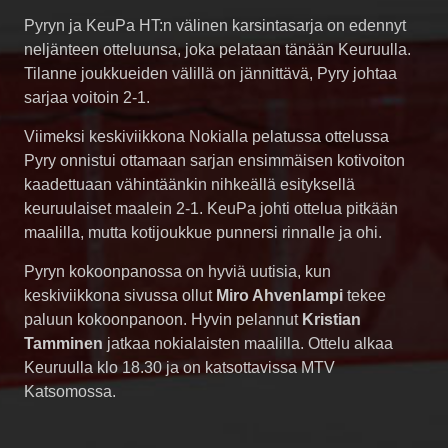
Pyryn ja KeuPa HT:n välinen karsintasarja on edennyt
neljänteen otteluunsa, joka pelataan tänään Keuruulla.
Tilanne joukkueiden välillä on jännittävä, Pyry johtaa
sarjaa voitoin 2-1.
Viimeksi keskiviikkona Nokialla pelatussa ottelussa
Pyry onnistui ottamaan sarjan ensimmäisen kotivoiton
kaadettuaan vähintäänkin nihkeällä esityksellä
keuruulaiset maalein 2-1. KeuPa johti ottelua pitkään
maalilla, mutta kotijoukkue punnersi rinnalle ja ohi.
Pyryn kokoonpanossa on hyviä uutisia, kun
keskiviikkona sivussa ollut
Miro Ahvenlampi
tekee
paluun kokoonpanoon. Hyvin pelannut
Kristian
Tamminen
jatkaa nokialaisten maalilla. Ottelu alkaa
Keuruulla klo 18.30 ja on katsottavissa MTV
Katsomossa.