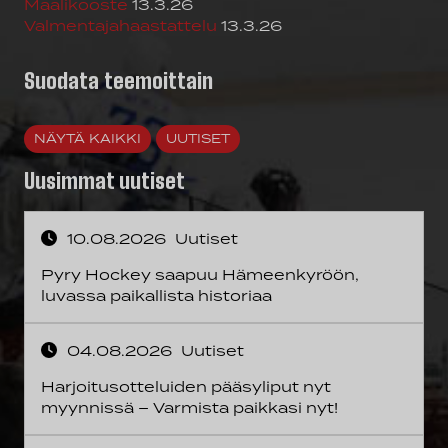
Maalikooste
13.3.26
Valmentajahaastattelu
13.3.26
Suodata teemoittain
NÄYTÄ KAIKKI
UUTISET
Uusimmat uutiset
10.08.2026
Uutiset
Pyry Hockey saapuu Hämeenkyröön,
luvassa paikallista historiaa
04.08.2026
Uutiset
Harjoitusotteluiden pääsyliput nyt
myynnissä – Varmista paikkasi nyt!