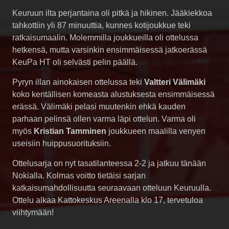
Keuruun ilta perjantaina oli pitkä ja hikinen. Jääkiekkoa
tahkottiin yli 87 minuuttia, kunnes kotijoukkue teki
ratkaisumaalin. Molemmilla joukkueilla oli ottelussa
hetkensä, mutta varsinkin ensimmäisessä jatkoerässä
KeuPa HT oli selvästi pelin päällä.
Pyryn illan ainokaisen ottelussa teki
Valtteri Välimäki
koko kentällisen komeasta alustuksesta ensimmäisessä
erässä. Välimäki pelasi muutenkin ehkä kauden
parhaan pelinsä ollen varma läpi ottelun. Varma oli
myös
Kristian Tamminen
joukkueen maalilla venyen
useisiin huippusuorituksiin.
Ottelusarja on nyt tasatilanteessa 2-2 ja jatkuu tänään
Nokialla. Kolmas voitto tietäisi sarjan
katkaisumahdollisuutta seuraavaan otteluun Keuruulla.
Ottelu alkaa Kattokeskus Areenalla klo 17, tervetuloa
viihtymään!