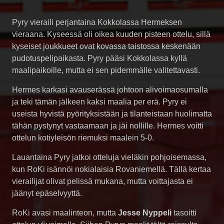
Pyry vieraili perjantaina Kokkolassa Hermeksen
vieraana. Kyseessä oli oikea kuuden pisteen ottelu, sillä
kyseiset joukkueet ovat kovassa taistossa keskenään
pudotuspelipaikasta. Pyry pääsi Kokkolassa kyllä
maalipaikoille, mutta ei sen pidemmälle valitettavasti.
Hermes karkasi avauserässä johtoon alivoimaosumalla
ja teki tämän jälkeen kaksi maalia per erä. Pyry ei
useista hyvistä pyörityksistään ja tilanteistaan huolimatta
tähän pystynyt vastaamaan ja jäi nollille. Hermes voitti
ottelun kotiyleisön riemuksi maalein 5-0.
Lauantaina Pyry jatkoi otteluja vieläkin pohjoisemassa,
kun RoKi isännöi nokialaisia Rovaniemellä. Tällä kertaa
vierailijat olivat pelissä mukana, mutta voittajasta ei
jäänyt epäselvyyttä.
RoKi avasi maalinteon, mutta
Jesse Nyppeli
tasoitti