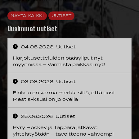
NÄYTÄ KAIKKI
UUTISET
Uusimmat uutiset
04.08.2026
Uutiset
Harjoitusotteluiden pääsyliput nyt
myynnissä – Varmista paikkasi nyt!
03.08.2026
Uutiset
Elokuu on varma merkki siitä, että uusi
Mestis-kausi on jo ovella
25.06.2026
Uutiset
Pyry Hockey ja Tappara jatkavat
yhteistyötään – tavoitteena vahvempi