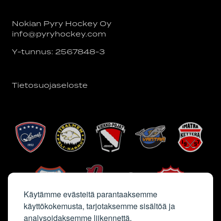
Nokian Pyry Hockey Oy
info@pyryhockey.com
Y-tunnus: 2567848-3
Tietosuojaseloste
Käytämme evästeitä parantaaksemme
käyttökokemusta, tarjotaksemme sisältöä ja
analysoidaksemme liikennettä.