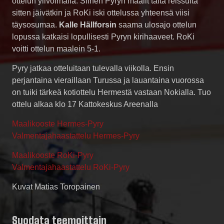
ottelun ylivoimalla. Siihen Pyryn maalit tältä reissulta
sitten jäivätkin ja RoKi iski ottelussa yhteensä viisi
täysosumaa.
Kalle Hällforsin
saama ulosajo ottelun
lopussa katkaisi lopullisesti Pyryn kirihaaveet. RoKi
voitti ottelun maalein 5-1.
Pyry jatkaa otteluitaan tulevalla viikolla. Ensin
perjantaina vieraillaan Turussa ja lauantaina vuorossa
on tuiki tärkeä kotiottelu Hermestä vastaan Nokialla. Tuo
ottelu alkaa klo 17 Kattokeskus Areenalla
Maalikooste Hermes-Pyry
Valmentajahaastattelu Hermes-Pyry
Maalikooste RoKi-Pyry
Valmentajahaastattelu RoKi-Pyry
Kuvat Matias Toropainen
Suodata teemoittain