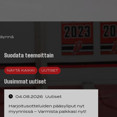
 täynnä
Suodata teemoittain
NÄYTÄ KAIKKI
UUTISET
Uusimmat uutiset
04.08.2026
Uutiset
Harjoitusotteluiden pääsyliput nyt
myynnissä – Varmista paikkasi nyt!