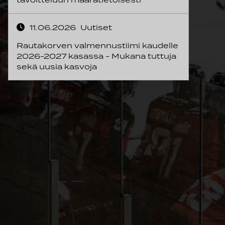
11.06.2026
Uutiset
Rautakorven valmennustiimi kaudelle
2026-2027 kasassa - Mukana tuttuja
sekä uusia kasvoja