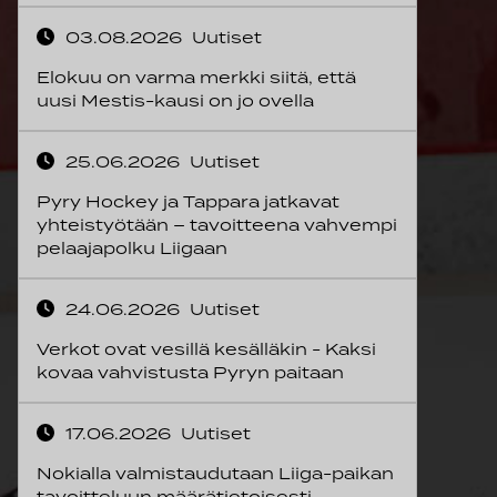
03.08.2026
Uutiset
Elokuu on varma merkki siitä, että
uusi Mestis-kausi on jo ovella
25.06.2026
Uutiset
Pyry Hockey ja Tappara jatkavat
yhteistyötään – tavoitteena vahvempi
pelaajapolku Liigaan
24.06.2026
Uutiset
Verkot ovat vesillä kesälläkin - Kaksi
kovaa vahvistusta Pyryn paitaan
17.06.2026
Uutiset
Nokialla valmistaudutaan Liiga-paikan
tavoitteluun määrätietoisesti