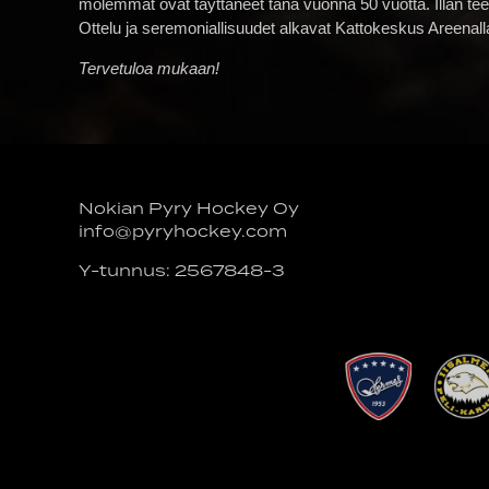
molemmat ovat täyttäneet tänä vuonna 50 vuotta. Illan 
Ottelu ja seremoniallisuudet alkavat Kattokeskus Areenall
Tervetuloa mukaan!
Nokian Pyry Hockey Oy
info@pyryhockey.com
Y-tunnus: 2567848-3