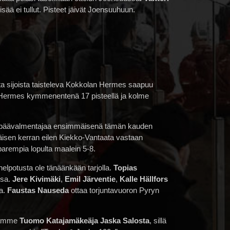
ä ei tullut. Pisteet jäivät Joensuuhuun.
sta sijoista taisteleva Kokkolan Hermes saapuu
a Hermes kymmenentenä 17 pisteellä ja kolme
toi päävalmentajaa ensimmäisenä tämän kauden
isen kerran eilen Kiekko-Vantaata vastaan
parempia lopulta maalein 5-8.
elpotusta ole tänäänkään tarjolla.
Topias
nsa.
Jere Kivimäki
,
Emil Järventie
,
Kalle Hällfors
la.
Faustas Nauseda
ottaa torjuntavuoron Pyryn
koamme
Tuomo Katajamäkeä
ja Jaska Salosta
, sillä