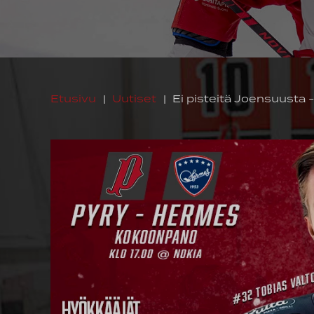
Etusivu
|
Uutiset
|
Ei pisteitä Joensuusta 