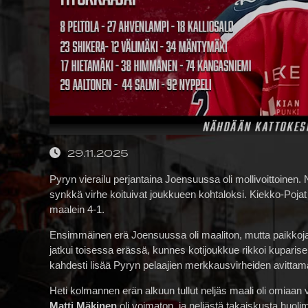
29.11.2025
Pyryn vierailu perjantaina Joensuussa oli mollivoittoinen.
synkkä virhe koituivat joukkueen kohtaloksi. Kiekko-Pojat
maalein 4-1.
Ensimmäinen erä Joensuussa oli maaliton, mutta paikkoja 
jatkui toisessa erässä, kunnes kotijoukkue rikkoi kuparise
kahdesti lisää Pyryn pelaajien merkkausvirheiden avittam
Heti kolmannen erän alkuun tullut neljäs maali oli omiaan
Matti Mäkinen
oli voimaton, ja neljästä takaiskusta huol