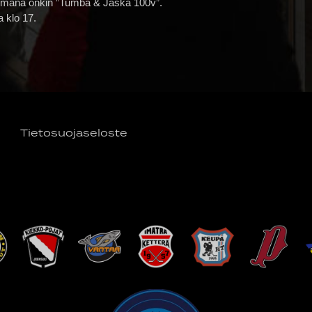
teemana onkin ”Tumba & Jaska 100v”.
a klo 17.
Tietosuojaseloste