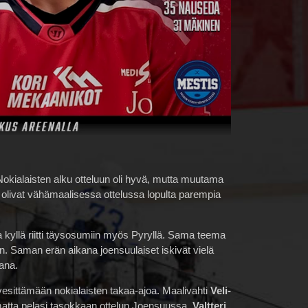
 Nokialaisten alku otteluun oli hyvä, mutta muutama
 olivat vähämaalisessa ottelussa lopulta parempia
kyllä riitti täysosumiin myös Pyryllä. Sama teema
n. Saman erän aikana joensuulaiset iskivät vielä
ana.
 vesittämään nokialaisten takaa-ajoa. Maalivahti
Veli-
imatta pelasi tasokkaan ottelun Joensuussa
. Valtteri