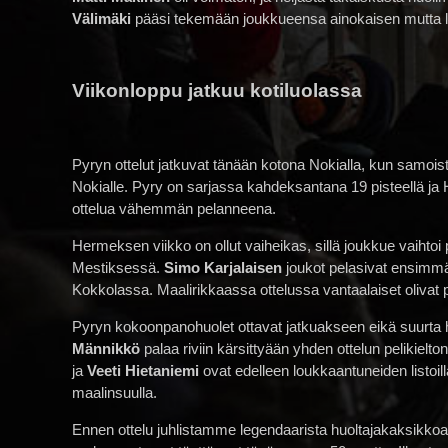
Välimäki
pääsi tekemään joukkueensa ainokaisen mutta lisä
Viikonloppu jatkuu kotiluolassa
Pyryn ottelut jatkuvat tänään kotona Nokialla, kun samoi
Nokialle. Pyry on sarjassa kahdeksantana 19 pisteellä j
ottelua vähemmän pelanneena.
Hermeksen viikko on ollut vaiheikas, sillä joukkue vaih
Mestiksessä.
Simo Karjalaisen
joukot pelasivat ensimmä
Kokkolassa. Maalirikkaassa ottelussa vantaalaiset olivat 
Pyryn kokoonpanohuolet ottavat jatkuakseen eikä suurta h
Männikkö
palaa riviin kärsittyään yhden ottelun pelikielto
ja
Veeti Hietaniemi
ovat edelleen loukkaantuneiden listoil
maalinsuulla.
Ennen ottelu juhlistamme legendaarista huoltajakaksik