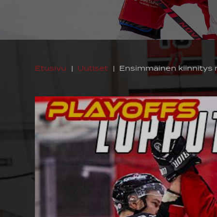
Etusivu
|
Uutiset
|
Ensimmäinen kiinnitys