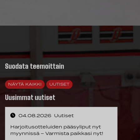
Suodata teemoittain
NÄYTÄ KAIKKI
UUTISET
Uusimmat uutiset
04.08.2026
Uutiset
Harjoitusotteluiden pääsyliput nyt
myynnissä – Varmista paikkasi nyt!