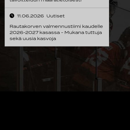
11.06.2026
Uutiset
Rautakorven valmennustiimi kaudelle
2026-2027 kasassa - Mukana tuttuja
sekä uusia kasvoja