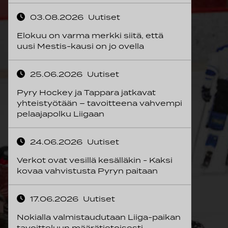
03.08.2026
Uutiset
Elokuu on varma merkki siitä, että
uusi Mestis-kausi on jo ovella
25.06.2026
Uutiset
Pyry Hockey ja Tappara jatkavat
yhteistyötään – tavoitteena vahvempi
pelaajapolku Liigaan
24.06.2026
Uutiset
Verkot ovat vesillä kesälläkin - Kaksi
kovaa vahvistusta Pyryn paitaan
17.06.2026
Uutiset
Nokialla valmistaudutaan Liiga-paikan
tavoitteluun määrätietoisesti