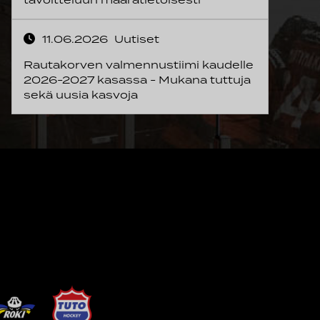
11.06.2026
Uutiset
Rautakorven valmennustiimi kaudelle
2026-2027 kasassa - Mukana tuttuja
sekä uusia kasvoja