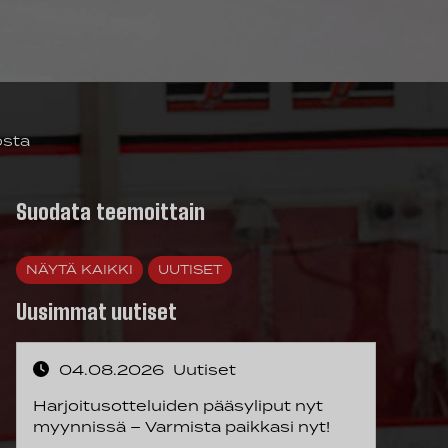
osta
Suodata teemoittain
NÄYTÄ KAIKKI
UUTISET
Uusimmat uutiset
04.08.2026
Uutiset
Harjoitusotteluiden pääsyliput nyt
myynnissä – Varmista paikkasi nyt!