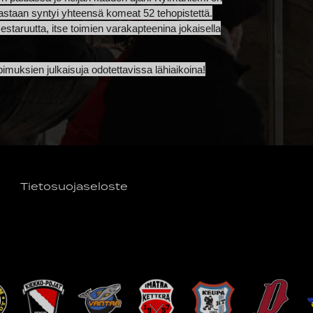
lavastaan syntyi yhteensä komeat 52 tehopistettä.
taruutta, itse toimien varakapteenina jokaisella
imuksien julkaisuja odotettavissa lähiaikoina!
Tietosuojaseloste