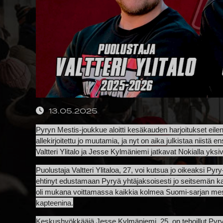
13.05.2025
Pyryn Mestis-joukkue aloitti kesäkauden harjoitukset ei
allekirjoitettu jo muutamia, ja nyt on aika julkistaa niist
Valtteri Ylitalo ja Jesse Kylmäniemi jatkavat Nokialla yksiv
Puolustaja Valtteri Ylitaloa, 27, voi kutsua jo oikeaksi Pyry
ehtinyt edustamaan Pyryä yhtäjaksoisesti jo seitsemän ka
oli mukana voittamassa kaikkia kolmea Suomi-sarjan mesta
kapteenina.
Keskushyökkääjä Jesse Kylmäniemi, 25, on tehoillut Pyry