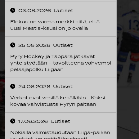
03.08.2026
Uutiset
Elokuu on varma merkki siitä, että
uusi Mestis-kausi on jo ovella
25.06.2026
Uutiset
Pyry Hockey ja Tappara jatkavat
yhteistyötään – tavoitteena vahvempi
pelaajapolku Liigaan
24.06.2026
Uutiset
Verkot ovat vesillä kesälläkin - Kaksi
kovaa vahvistusta Pyryn paitaan
17.06.2026
Uutiset
Nokialla valmistaudutaan Liiga-paikan
tavoitteluun määrätietoisesti