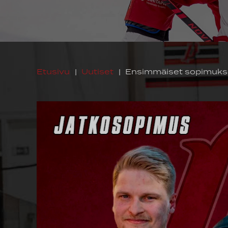
Etusivu
|
Uutiset
|
Ensimmäiset sopimukse