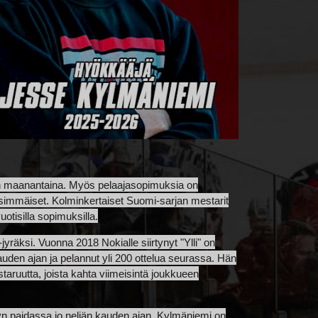
len maanantaina. Myös pelaajasopimuksia on
ä ensimmäiset. Kolminkertaiset Suomi-sarjan mestarit
uotisilla sopimuksilla.
-jyräksi. Vuonna 2018 Nokialle siirtynyt "Ylli" on
uden ajan ja pelannut yli 200 ottelua seurassa. Hän
ruutta, joista kahta viimeisintä joukkueen
n paidassa jo neljän kauden ajan. Kylmäniemi on