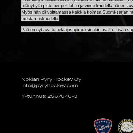
pitänyt yllä piste per peli tahtia ja viime kaudella hänen 
Myös hän oli voittamassa kaikkia kolmea Suomi-sarjan mes
mestaruuskaudella.
Pää on nyt avattu pelaajasopimuksienkin osalta. Lisää sop
Nokian Pyry Hockey Oy
info@pyryhockey.com
Y-tunnus: 2567848-3