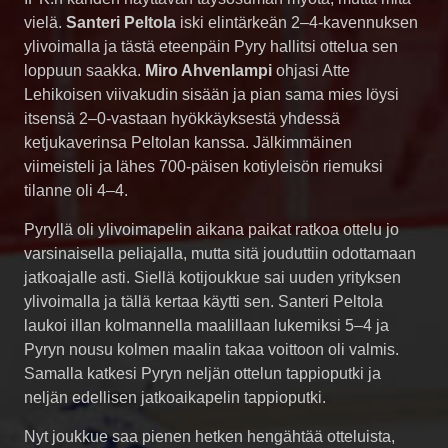
vielä.
Santeri Peltola
iski elintärkeän 2–4-kavennuksen
ylivoimalla ja tästä eteenpäin Pyry hallitsi ottelua sen
loppuun saakka.
Miro Ahvenlampi
ohjasi Atte
Lehikoisen viivakudin sisään ja pian sama mies löysi
itsensä 2–0-vastaan hyökkäyksestä yhdessä
ketjukaverinsa Peltolan kanssa. Jälkimmäinen
viimeisteli ja lähes 700-päisen kotiyleisön riemuksi
tilanne oli 4–4.
Pyryllä oli ylivoimapelin aikana paikat ratkoa ottelu jo
varsinaisella peliajalla, mutta sitä jouduttiin odottamaan
jatkoajalle asti. Siellä kotijoukkue sai uuden yrityksen
ylivoimalla ja tällä kertaa käytti sen. Santeri Peltola
laukoi illan kolmannella maalillaan lukemiksi 5–4 ja
Pyryn nousu kolmen maalin takaa voittoon oli valmis.
Samalla katkesi Pyryn neljän ottelun tappioputki ja
neljän edellisen jatkoaikapelin tappioputki.
Nyt joukkue saa pienen hetken hengähtää otteluista,