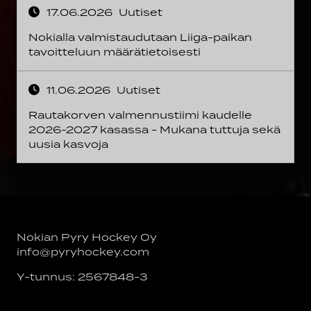
17.06.2026
Uutiset
Nokialla valmistaudutaan Liiga-paikan
tavoitteluun määrätietoisesti
11.06.2026
Uutiset
Rautakorven valmennustiimi kaudelle
2026-2027 kasassa - Mukana tuttuja sekä
uusia kasvoja
Nokian Pyry Hockey Oy
info@pyryhockey.com
Y-tunnus: 2567848-3