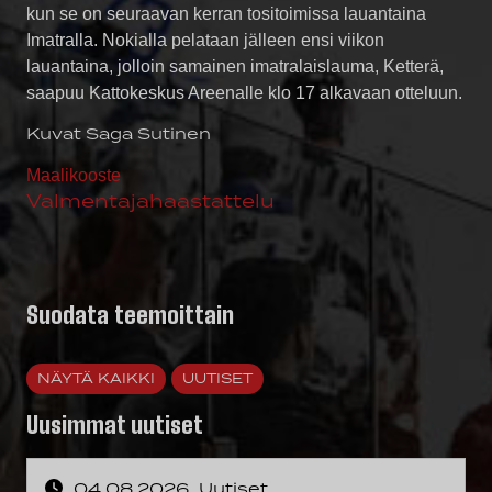
kun se on seuraavan kerran tositoimissa lauantaina
Imatralla. Nokialla pelataan jälleen ensi viikon
lauantaina, jolloin samainen imatralaislauma, Ketterä,
saapuu Kattokeskus Areenalle klo 17 alkavaan otteluun.
Kuvat Saga Sutinen
Maalikooste
Valmentajahaastattelu
Suodata teemoittain
NÄYTÄ KAIKKI
UUTISET
Uusimmat uutiset
04.08.2026
Uutiset