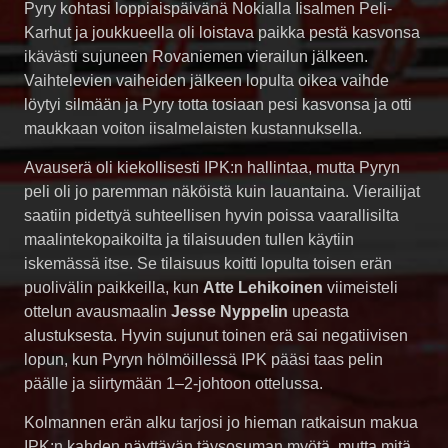
Pyry kohtasi loppiaispäivänä Nokialla Iisalmen Peli-
Karhut ja joukkueella oli loistava paikka pestä kasvonsa
ikävästi sujuneen Rovaniemen vierailun jälkeen.
Vaihtelevien vaiheiden jälkeen lopulta oikea vaihde
löytyi silmään ja Pyry totta tosiaan pesi kasvonsa ja otti
maukkaan voiton iisalmelaisten kustannuksella.
Avauserä oli kiekollisesti IPK:n hallintaa, mutta Pyryn
peli oli jo paremman näköistä kuin lauantaina. Vierailijat
saatiin pidettyä suhteellisen hyvin poissa vaarallisilta
maalintekopaikoilta ja tilaisuuden tullen käytiin
iskemässä itse. Se tilaisuus koitti lopulta toisen erän
puolivälin paikkeilla, kun
Atte Lehikoinen
viimeisteli
ottelun avausmaalin
Jesse Nyppelin
upeasta
alustuksesta. Hyvin sujunut toinen erä sai negatiivisen
lopun, kun Pyryn hölmöillessä IPK pääsi taas pelin
päälle ja siirtymään 1–2-johtoon ottelussa.
Kolmannen erän alku tarjosi jo hieman ratkaisun makua
IPK:n kahden näyttävän täysosuman myötä, mutta mitä