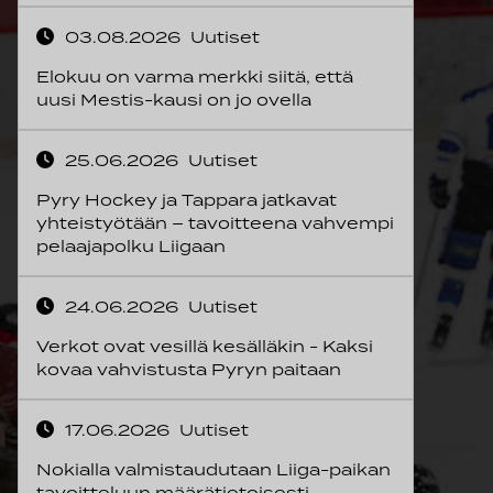
03.08.2026
Uutiset
Elokuu on varma merkki siitä, että
uusi Mestis-kausi on jo ovella
25.06.2026
Uutiset
Pyry Hockey ja Tappara jatkavat
yhteistyötään – tavoitteena vahvempi
pelaajapolku Liigaan
24.06.2026
Uutiset
Verkot ovat vesillä kesälläkin - Kaksi
kovaa vahvistusta Pyryn paitaan
17.06.2026
Uutiset
Nokialla valmistaudutaan Liiga-paikan
tavoitteluun määrätietoisesti