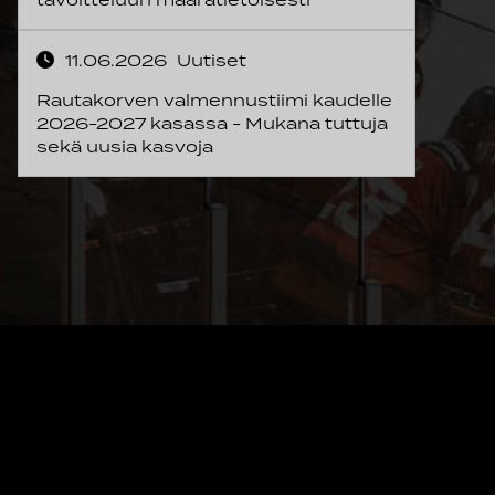
11.06.2026
Uutiset
Rautakorven valmennustiimi kaudelle
2026-2027 kasassa - Mukana tuttuja
sekä uusia kasvoja