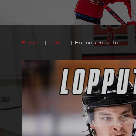
Etusivu
|
Uutiset
|
Huono kenraali on ...