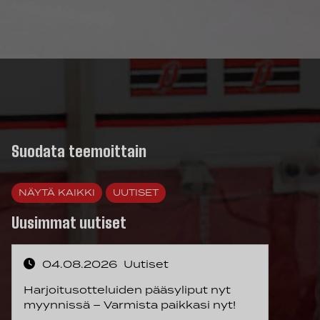
Suodata teemoittain
NÄYTÄ KAIKKI
UUTISET
Uusimmat uutiset
04.08.2026
Uutiset
Harjoitusotteluiden pääsyliput nyt
myynnissä – Varmista paikkasi nyt!