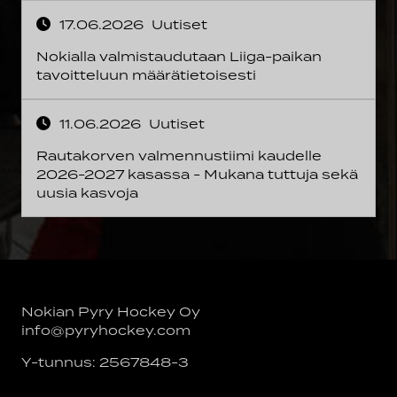
17.06.2026
Uutiset
Nokialla valmistaudutaan Liiga-paikan
tavoitteluun määrätietoisesti
11.06.2026
Uutiset
Rautakorven valmennustiimi kaudelle
2026-2027 kasassa - Mukana tuttuja sekä
uusia kasvoja
Nokian Pyry Hockey Oy
info@pyryhockey.com
Y-tunnus: 2567848-3