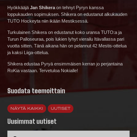
Hyökkääjä
Jan Shikera
on tehnyt Pyryn kanssa
loppukauden sopimuksen. Shikera on edustanut alkukauden
TUTO Hockeyta niin ikään Mestiksessä.
Turkulainen Shikera on edustanut koko uransa TUTO:a ja
Turun Palloseuraa, pois lukien lyhyt vierailu Itävallassa pari
vuotta sitten. Tänä aikana hän on pelannut 42 Mestis-ottelua
ja kaksi Liiga-ottelua.
Shikera edustaa Pyryä ensimmäisen kerran jo perjantaina
RoKia vastaan. Tervetuloa Nokialle!
Suodata teemoittain
NÄYTÄ KAIKKI
UUTISET
Uusimmat uutiset