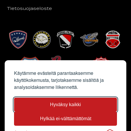
Tietosuojaseloste
Käytämme evästeitä parantaaksemme
käyttökokemusta, tarjotaksemme sisältöä ja
analysoidaksemme liikennettä.
Hyväksy kaikki
Hylkää ei-välttämättömät
Sivun kuvat Saga Sutinen & Jyri Kalliolaakso