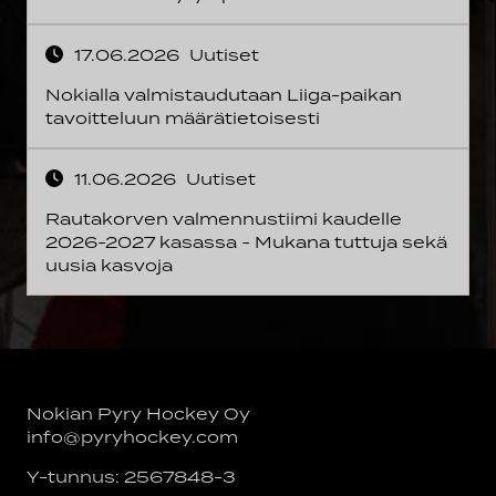
17.06.2026
Uutiset
Nokialla valmistaudutaan Liiga-paikan
tavoitteluun määrätietoisesti
11.06.2026
Uutiset
Rautakorven valmennustiimi kaudelle
2026-2027 kasassa - Mukana tuttuja sekä
uusia kasvoja
Nokian Pyry Hockey Oy
info@pyryhockey.com
Y-tunnus: 2567848-3