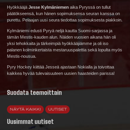
Hyökkääjä
Jesse Kylmäniemen
aika Pyryssä on tullut
päätökseensä, kun hänen sopimuksensa seuran kanssa on
purettu. Pelaajan uusi seura tiedottaa sopimuksesta piakkoin.
Kylmäniemi edusti Pyryä neljä kautta Suomi-sarjassa ja
tämän Mestis-kauden alun. Näiden vuosien aikana hän oli
yksi tehokkaita ja tärkeimpiä hyökkääjiämme ja oli iso
palanen kolminkertaista mestaruuspalettia sekä lopulta myös
Mestis-nousua.
Pyry Hockey kiittää Jesseä ajastaan Nokialla ja toivottaa
kaikkea hyvää tulevaisuuteen uusien haasteiden parissa!
Suodata teemoittain
NÄYTÄ KAIKKI
UUTISET
Uusimmat uutiset