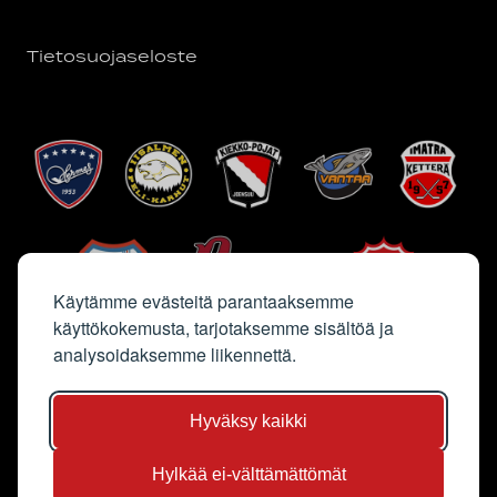
Tietosuojaseloste
Käytämme evästeitä parantaaksemme
käyttökokemusta, tarjotaksemme sisältöä ja
analysoidaksemme liikennettä.
Hyväksy kaikki
Hylkää ei-välttämättömät