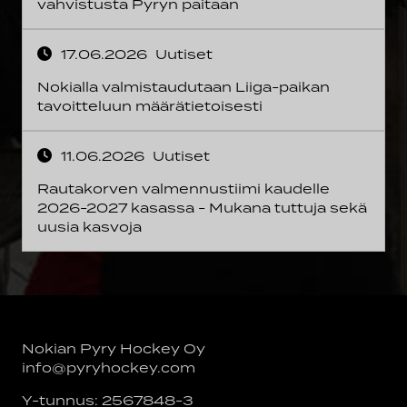
vahvistusta Pyryn paitaan
17.06.2026
Uutiset
Nokialla valmistaudutaan Liiga-paikan
tavoitteluun määrätietoisesti
11.06.2026
Uutiset
Rautakorven valmennustiimi kaudelle
2026-2027 kasassa - Mukana tuttuja sekä
uusia kasvoja
Nokian Pyry Hockey Oy
info@pyryhockey.com
Y-tunnus: 2567848-3