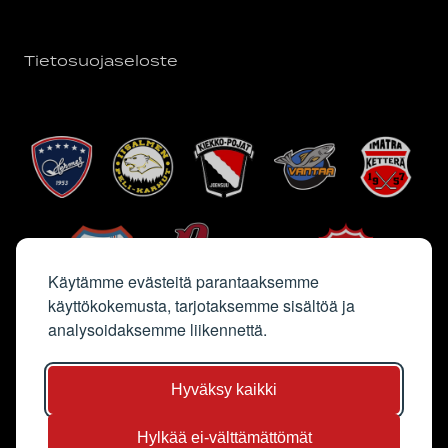
Tietosuojaseloste
Käytämme evästeitä parantaaksemme
käyttökokemusta, tarjotaksemme sisältöä ja
analysoidaksemme liikennettä.
Hyväksy kaikki
Hylkää ei-välttämättömät