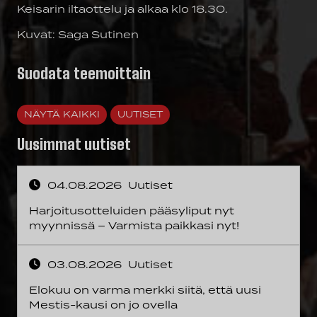
Keisarin iltaottelu ja alkaa klo 18.30.
Kuvat: Saga Sutinen
Suodata teemoittain
NÄYTÄ KAIKKI
UUTISET
Uusimmat uutiset
04.08.2026
Uutiset
Harjoitusotteluiden pääsyliput nyt
myynnissä – Varmista paikkasi nyt!
03.08.2026
Uutiset
Elokuu on varma merkki siitä, että uusi
Mestis-kausi on jo ovella