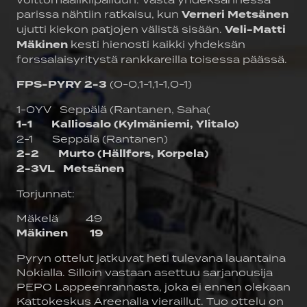
parissa nähtiin ratkaisu, kun
Verneri Metsänen
ujutti kiekon patjojen välistä sisään.
Veli-Matti
Mäkinen
kesti hienosti kaikki yhdeksän
forssalaisyritystä rankkareilla toisessa päässä.
FPS-PYRY 2-3
(0-0,1-1,1-1,0-1)
1-0YV Seppälä (Rantanen, Saha(
1-1 Kalliosalo (Kylmäniemi, Ylitalo)
2-1 Seppälä (Rantanen)
2-2 Murto (Hällfors, Korpela)
2-3VL Metsänen
Torjunnat:
Mäkelä 49
Mäkinen 19
Pyryn ottelut jatkuvat heti tulevana lauantaina
Nokialla. Silloin vastaan asettuu sarjanousija
PEPO Lappeenrannasta, joka ei ennen olekaan
Kattokeskus Areenalla vieraillut. Tuo ottelu on