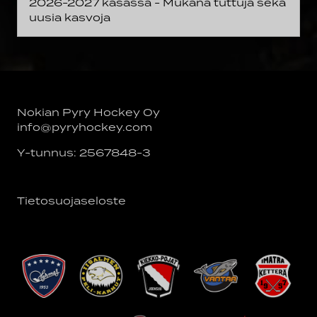
2026-2027 kasassa - Mukana tuttuja sekä
uusia kasvoja
Nokian Pyry Hockey Oy
info@pyryhockey.com
Y-tunnus: 2567848-3
Tietosuojaseloste