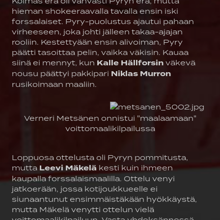
Kolmas erä oli vahvasti Pyryn erä, mutta
hieman shokeeraavalla tavalla ensin iski
forssalaiset. Pyry-puolustus ajautui pahaan
virheeseen, joka johti jälleen takaa-ajajan
rooliin. Kestettyään ensin alivoiman, Pyry
päätti tasoittaa pelin, vaikka väkisin. Kauaa
siinä ei mennyt, kun
Kalle Hällforsin
väkevä
nousu päättyi pakkipari
Niklas Murron
rusikoimaan maaliin.
Verneri Metsänen onnistui "maalaamaan"
voittomaalikilpailussa
Loppuosa ottelusta oli Pyryn pommitusta,
mutta
Leevi Mäkelä
kesti kuin ihmeen
kaupalla forssalaismaalilla. Ottelu venyi
jatkoerään, jossa kotijoukkueelle ei
siunaantunut ensimmäistäkään hyökkäystä,
mutta Mäkelä venytti ottelun vielä
voittomaalikilpailuun. Vasta yhdeksännessä