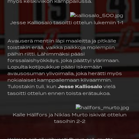
myös keskiviikon kamppailussa.
Jesse Kalliosalo tasoitti ottelun lukemiin 1-1
Avauserä mentiin läpi maaleitta ja pitkälle
toistakin erää, vaikka paikkoja molempiin
päihin riitti. Lähimmäksi pääsi
forssalaishyökkäys, joka päättyi ylärimaan.
Lopulta kotijoukkue pääsi iskemään
avausosuman ylivoimalla, joka herätti myös
nokialaiset kamppailemaan kiivaammin.
Tulostakin tuli, kun
Jesse Kalliosalo
vielä
tasoitti ottelun ennen toista erätaukoa.
Kalle Hällfors ja Niklas Murto iskivät ottelun
tasoihin 2-2