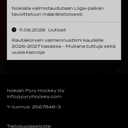
Nokialla valmistaudutaan Liiga-paikan
tavoitteluun määrätietoisesti
11.06.2026
Uutiset
Rautakorven valmennustiimi kaudelle
2026-2027 kasassa - Mukana tuttuja sekä
uusia kasvoja
Nokian Pyry Hockey Oy
info@pyryhockey.com
Y-tunnus: 2567848-3
Tietosuojaseloste