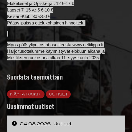
Eläkeläiset ja Opiskelijat: 12 €-17 €
Lapset 7–15 v.: 5 €-10 €
Keisari-Klubi 30 €-50 €
Pääsylipuissa ottelukohtainen hinnoittelu.
Myös pääsyliput ostat osoitteesta
www.nettilippu.fi
.
Harjoitusottelumme käynnistyvät elokuun aikana ja
Mestiksen runkosarja alkaa 11. syyskuuta 2025.
Suodata teemoittain
NÄYTÄ KAIKKI
UUTISET
Uusimmat uutiset
04.08.2026
Uutiset