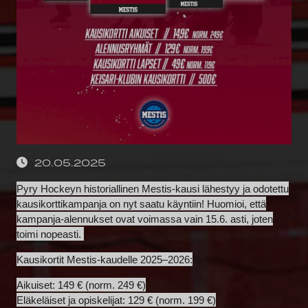
20.05.2025
Pyry Hockeyn historiallinen Mestis-kausi lähestyy ja odotettu
kausikorttikampanja on nyt saatu käyntiin! Huomioi, että
kampanja-alennukset ovat voimassa vain 15.6. asti, joten
toimi nopeasti.
Kausikortit Mestis-kaudelle 2025–2026:
Aikuiset: 149 € (norm. 249 €)
Eläkeläiset ja opiskelijat: 129 € (norm. 199 €)