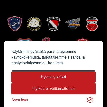
Käytämme evästeitä parantaaksemme
käyttökokemusta, tarjotaksemme sisältöä ja
analysoidaksemme liikennettä.
Hyväksy kaikki
Hylkää ei-välttämättömät
Sivun kuvat Saga Sutinen & Jyri Kalliolaakso
Asetukset