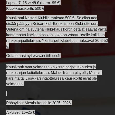
Lapset 7–15 v: 49 € (norm. 99 €)
Klubi-kausikortti: 500 €
Kausikortti Keisari-Klubille maksaa 500 €. Se oikeuttaa
sisäänpääsyyn Keisari-klubille jokaiseen Klubi-otteluun.
Uutena ominaisuutena Klubi-kausikortin ostajat saavat valita
katsomosta itselleen paikan, joka on varattu itselle kaikissa
runkosarjaotteluissa. Yksittäiset Klubi-liput maksavat 30 €-50
€.
Osta omasi nyt
www.nettilippu.fi.
Kausikortit ovat voimassa kaikissa harjoituskauden ja
runkosarjan kotiotteluissa. Mahdollisissa playoff-, Mestis-
karsinta tai Liiga-karsintaotteluissa kausikortit eivät ole
voimassa.
Pääsyliput Mestis-kaudelle 2025–2026:
Aikuiset: 15–25 €