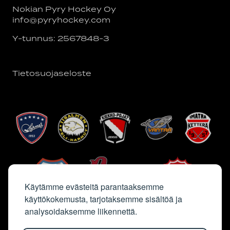
Nokian Pyry Hockey Oy
info@pyryhockey.com
Y-tunnus: 2567848-3
Tietosuojaseloste
Käytämme evästeitä parantaaksemme
käyttökokemusta, tarjotaksemme sisältöä ja
analysoidaksemme liikennettä.