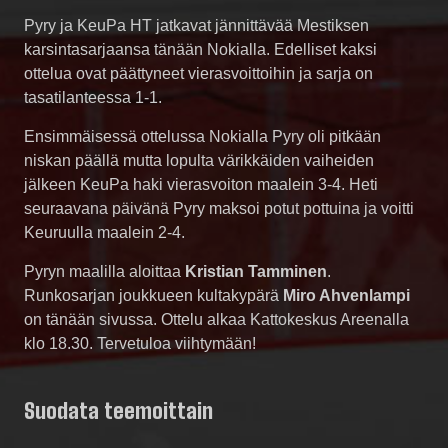
Pyry ja KeuPa HT jatkavat jännittävää Mestiksen
karsintasarjaansa tänään Nokialla. Edelliset kaksi
ottelua ovat päättyneet vierasvoittoihin ja sarja on
tasatilanteessa 1-1.
Ensimmäisessä ottelussa Nokialla Pyry oli pitkään
niskan päällä mutta lopulta värikkäiden vaiheiden
jälkeen KeuPa haki vierasvoiton maalein 3-4. Heti
seuraavana päivänä Pyry maksoi potut pottuina ja voitti
Keuruulla maalein 2-4.
Pyryn maalilla aloittaa
Kristian Tamminen
.
Runkosarjan joukkueen kultakypärä
Miro Ahvenlampi
on tänään sivussa. Ottelu alkaa Kattokeskus Areenalla
klo 18.30. Tervetuloa viihtymään!
Suodata teemoittain