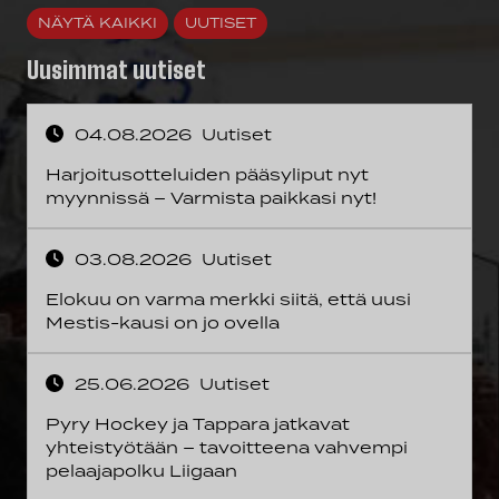
NÄYTÄ KAIKKI
UUTISET
Uusimmat uutiset
04.08.2026
Uutiset
Harjoitusotteluiden pääsyliput nyt
myynnissä – Varmista paikkasi nyt!
03.08.2026
Uutiset
Elokuu on varma merkki siitä, että uusi
Mestis-kausi on jo ovella
25.06.2026
Uutiset
Pyry Hockey ja Tappara jatkavat
yhteistyötään – tavoitteena vahvempi
pelaajapolku Liigaan