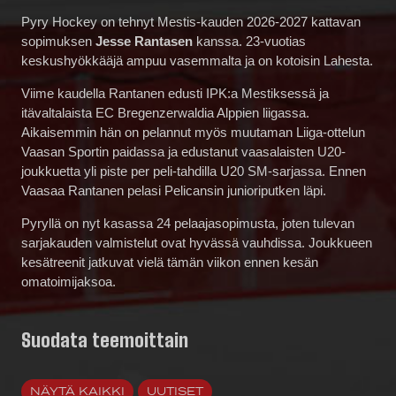
Pyry Hockey on tehnyt Mestis-kauden 2026-2027 kattavan
sopimuksen
Jesse Rantasen
kanssa. 23-vuotias
keskushyökkääjä ampuu vasemmalta ja on kotoisin Lahesta.
Viime kaudella Rantanen edusti IPK:a Mestiksessä ja
itävaltalaista EC Bregenzerwaldia Alppien liigassa.
Aikaisemmin hän on pelannut myös muutaman Liiga-ottelun
Vaasan Sportin paidassa ja edustanut vaasalaisten U20-
joukkuetta yli piste per peli-tahdilla U20 SM-sarjassa. Ennen
Vaasaa Rantanen pelasi Pelicansin junioriputken läpi.
Pyryllä on nyt kasassa 24 pelaajasopimusta, joten tulevan
sarjakauden valmistelut ovat hyvässä vauhdissa. Joukkueen
kesätreenit jatkuvat vielä tämän viikon ennen kesän
omatoimijaksoa.
Suodata teemoittain
NÄYTÄ KAIKKI
UUTISET