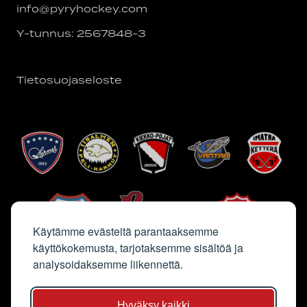
info@pyryhockey.com
Y-tunnus: 2567848-3
Tietosuojaseloste
Käytämme evästeitä parantaaksemme
käyttökokemusta, tarjotaksemme sisältöä ja
analysoidaksemme liikennettä.
Hyväksy kaikki