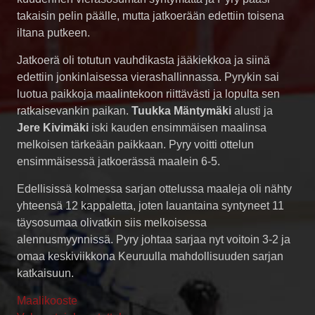
takaisin pelin päälle, mutta jatkoerään edettiin toisena
iltana putkeen.
Jatkoerä oli totutun vauhdikasta jääkiekkoa ja siinä
edettiin jonkinlaisessa vierashallinnassa. Pyrykin sai
luotua paikkoja maalintekoon riittävästi ja lopulta sen
ratkaisevankin paikan.
Tuukka Mäntymäki
alusti ja
Jere Kivimäki
iski kauden ensimmäisen maalinsa
melkoisen tärkeään paikkaan. Pyry voitti ottelun
ensimmäisessä jatkoerässä maalein 6-5.
Edellisissä kolmessa sarjan ottelussa maaleja oli nähty
yhteensä 12 kappaletta, joten lauantaina syntyneet 11
täysosumaa olivatkin siis melkoisessa
alennusmyynnissä. Pyry johtaa sarjaa nyt voitoin 3-2 ja
omaa keskiviikkona Keuruulla mahdollisuuden sarjan
katkaisuun.
Maalikooste