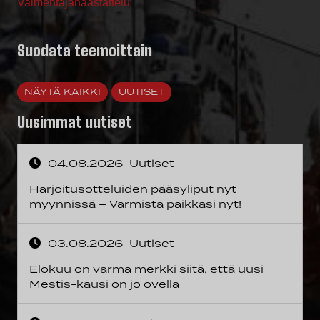
Valmentajahaastattelu
Suodata teemoittain
NÄYTÄ KAIKKI
UUTISET
Uusimmat uutiset
04.08.2026
Uutiset
Harjoitusotteluiden pääsyliput nyt
myynnissä – Varmista paikkasi nyt!
03.08.2026
Uutiset
Elokuu on varma merkki siitä, että uusi
Mestis-kausi on jo ovella