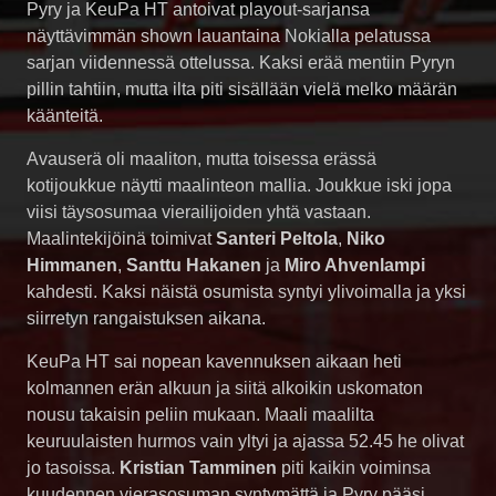
Pyry ja KeuPa HT antoivat playout-sarjansa
näyttävimmän shown lauantaina Nokialla pelatussa
sarjan viidennessä ottelussa. Kaksi erää mentiin Pyryn
pillin tahtiin, mutta ilta piti sisällään vielä melko määrän
käänteitä.
Avauserä oli maaliton, mutta toisessa erässä
kotijoukkue näytti maalinteon mallia. Joukkue iski jopa
viisi täysosumaa vierailijoiden yhtä vastaan.
Maalintekijöinä toimivat
Santeri Peltola
,
Niko
Himmanen
,
Santtu Hakanen
ja
Miro Ahvenlampi
kahdesti. Kaksi näistä osumista syntyi ylivoimalla ja yksi
siirretyn rangaistuksen aikana.
KeuPa HT sai nopean kavennuksen aikaan heti
kolmannen erän alkuun ja siitä alkoikin uskomaton
nousu takaisin peliin mukaan. Maali maalilta
keuruulaisten hurmos vain yltyi ja ajassa 52.45 he olivat
jo tasoissa.
Kristian Tamminen
piti kaikin voiminsa
kuudennen vierasosuman syntymättä ja Pyry pääsi