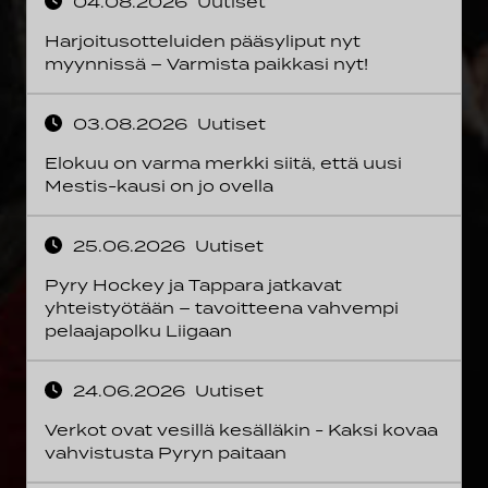
04.08.2026
Uutiset
Harjoitusotteluiden pääsyliput nyt
myynnissä – Varmista paikkasi nyt!
03.08.2026
Uutiset
Elokuu on varma merkki siitä, että uusi
Mestis-kausi on jo ovella
25.06.2026
Uutiset
Pyry Hockey ja Tappara jatkavat
yhteistyötään – tavoitteena vahvempi
pelaajapolku Liigaan
24.06.2026
Uutiset
Verkot ovat vesillä kesälläkin - Kaksi kovaa
vahvistusta Pyryn paitaan