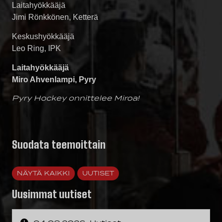
Laitahyökkääjä
Jimi Rönkkönen, Ketterä
Keskushyökkääjä
Leo Ring, IPK
Laitahyökkääjä
Miro Ahvenlampi, Pyry
Pyry Hockey onnittelee Miroa!
Suodata teemoittain
NÄYTÄ KAIKKI
UUTISET
Uusimmat uutiset