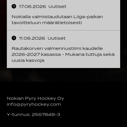
17.06.2026
Uutiset
Nokialla valmistaudutaan Liiga-paikan
tavoitteluun määrätietoisesti
11.06.2026
Uutiset
Rautakorven valmennustiimi kaudelle
2026-2027 kasassa - Mukana tuttuja sekä
uusia kasvoja
Nokian Pyry Hockey Oy
info@pyryhockey.com
Y-tunnus: 2567848-3