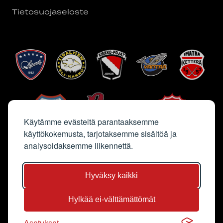
Tietosuojaseloste
Käytämme evästeitä parantaaksemme
käyttökokemusta, tarjotaksemme sisältöä ja
analysoidaksemme liikennettä.
Hyväksy kaikki
Hylkää ei-välttämättömät
Sivun kuvat Saga Sutinen & Jyri Kalliolaakso