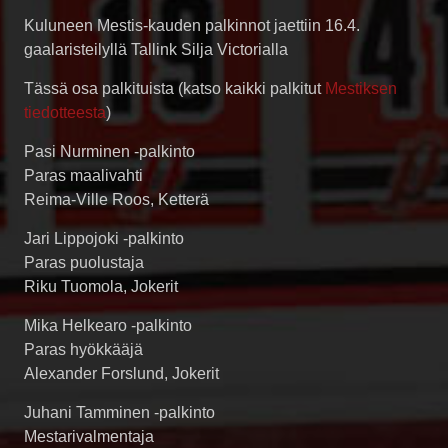
Kuluneen Mestis-kauden palkinnot jaettiin 16.4.
gaalaristeilyllä Tallink Silja Victorialla
Tässä osa palkituista (katso kaikki palkitut
Mestiksen
tiedotteesta
)
Pasi Nurminen -palkinto
Paras maalivahti
Reima-Ville Roos, Ketterä
Jari Lippojoki -palkinto
Paras puolustaja
Riku Tuomola, Jokerit
Mika Helkearo -palkinto
Paras hyökkääjä
Alexander Forslund, Jokerit
Juhani Tamminen -palkinto
Mestarivalmentaja