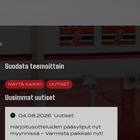
6
Suodata teemoittain
NÄYTÄ KAIKKI
UUTISET
Uusimmat uutiset
04.08.2026
Uutiset
Harjoitusotteluiden pääsyliput nyt
myynnissä – Varmista paikkasi nyt!