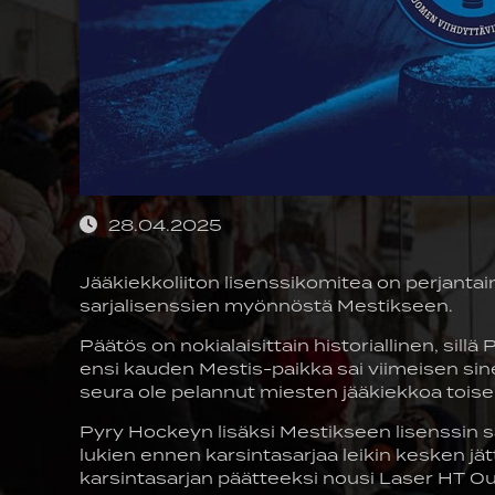
28.04.2025
Jääkiekkoliiton lisenssikomitea on perjant
sarjalisenssien myönnöstä Mestikseen.
Päätös on nokialaisittain historiallinen, sillä
ensi kauden Mestis-paikka sai viimeisen sin
seura ole pelannut miesten jääkiekkoa toisek
Pyry Hockeyn lisäksi Mestikseen lisenssin 
lukien ennen karsintasarjaa leikin kesken jä
karsintasarjan päätteeksi nousi Laser HT Oul