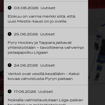
03.08.2026
Uutiset
Elokuu on varma merkki siitä, että
uusi Mestis-kausi on jo ovella
25.06.2026
Uutiset
Pyry Hockey ja Tappara jatkavat
yhteistyötään – tavoitteena vahvempi
pelaajapolku Liigaan
24.06.2026
Uutiset
Verkot ovat vesillä kesälläkin - Kaksi
kovaa vahvistusta Pyryn paitaan
17.06.2026
Uutiset
Nokialla valmistaudutaan Liiga-paikan
tavoitteluun määrätietoisesti