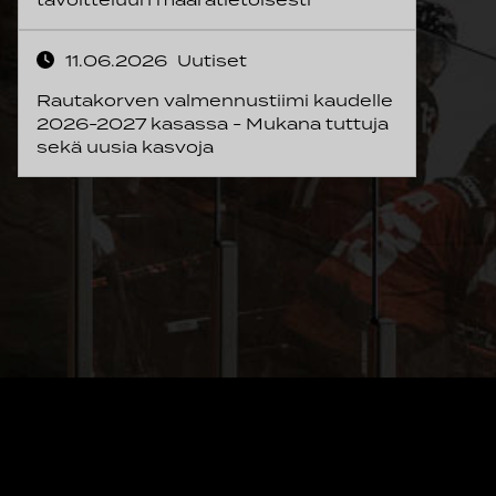
11.06.2026
Uutiset
Rautakorven valmennustiimi kaudelle
2026-2027 kasassa - Mukana tuttuja
sekä uusia kasvoja