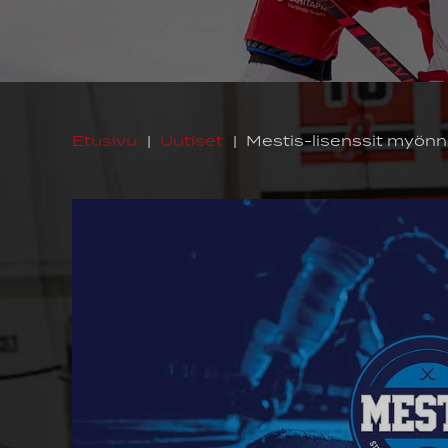
Etusivu
|
Uutiset
|
Mestis-lisenssit myönn