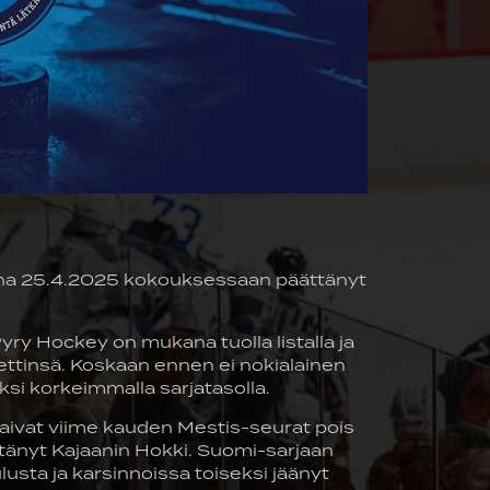
aina 25.4.2025 kokouksessaan päättänyt
 Pyry Hockey on mukana tuolla listalla ja
ettinsä. Koskaan ennen ei nokialainen
si korkeimmalla sarjatasolla.
saivat viime kauden Mestis-seurat pois
ttänyt Kajaanin Hokki. Suomi-sarjaan
usta ja karsinnoissa toiseksi jäänyt