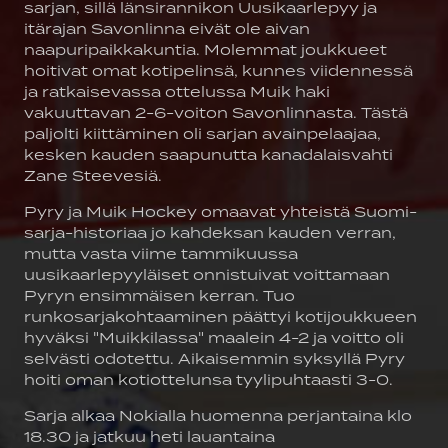
sarjan, sillä länsirannikon Uusikaarlepyy ja
itärajan Savonlinna eivät ole aivan
naapuripaikkakuntia. Molemmat joukkueet
hoitivat omat kotipelinsä, kunnes viidennessä
ja ratkaisevassa ottelussa Muik haki
vakuuttavan 2-6-voiton Savonlinnasta. Tästä
paljolti kiittäminen oli sarjan avainpelaajaa,
kesken kauden saapunutta kanadalaisvahti
Zane Steevesiä.
Pyry ja Muik Hockey omaavat yhteistä Suomi-
sarja-historiaa jo kahdeksan kauden verran,
mutta vasta viime tammikuussa
uusikaarlepyyläiset onnistuivat voittamaan
Pyryn ensimmäisen kerran. Tuo
runkosarjakohtaaminen päättyi kotijoukkueen
hyväksi "Muikkilassa" maalein 4-2 ja voitto oli
selvästi odotettu. Aikaisemmin syksyllä Pyry
hoiti oman kotiottelunsa tyylipuhtaasti 3-0.
Sarja alkaa Nokialla huomenna perjantaina klo
18.30 ja jatkuu heti lauantaina