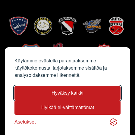
Käytämme evästeitä parantaaksemme
käyttökokemusta, tarjotaksemme sisältöä ja
analysoidaksemme liikennettä.
Hyväksy kaikki
Hylkää ei-välttämättömät
Sivun kuvat Saga Sutinen & Jyri Kalliolaakso
Asetukset