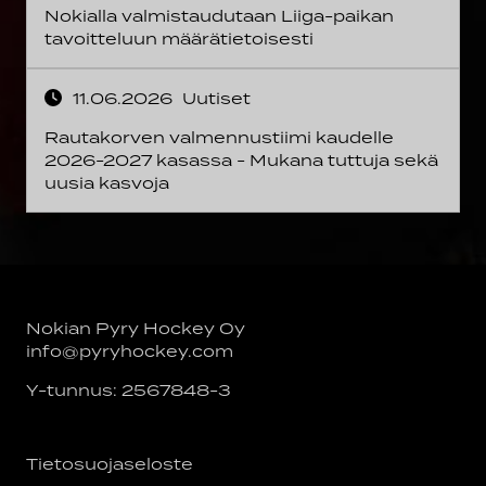
Nokialla valmistaudutaan Liiga-paikan
tavoitteluun määrätietoisesti
11.06.2026
Uutiset
Rautakorven valmennustiimi kaudelle
2026-2027 kasassa - Mukana tuttuja sekä
uusia kasvoja
Nokian Pyry Hockey Oy
info@pyryhockey.com
Y-tunnus: 2567848-3
Tietosuojaseloste