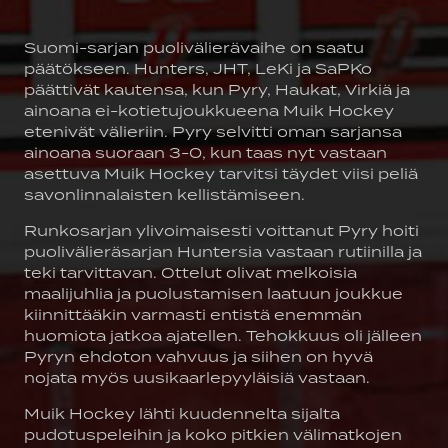
Suomi-sarjan puolivälierävaihe on saatu
päätökseen. Hunters, JHT, LeKi ja SaPKo
päättivät kautensa, kun Pyry, Haukat, Virkiä ja
ainoana ei-kotietujoukkueena Muik Hockey
etenivät välieriin. Pyry selvitti oman sarjansa
ainoana suoraan 3-0, kun taas nyt vastaan
asettuva Muik Hockey tarvitsi täydet viisi peliä
savonlinnalaisten kellistämiseen.
Runkosarjan ylivoimaisesti voittanut Pyry hoiti
puolivälieräsarjan Huntersia vastaan rutiinilla ja
teki tarvittavan. Ottelut olivat melkoisia
maalijuhlia ja puolustamisen laatuun joukkue
kiinnittääkin varmasti entistä enemmän
huomiota jatkoa ajatellen. Tehokkuus oli jälleen
Pyryn ehdoton vahvuus ja siihen on hyvä
nojata myös uusikaarlepyyläisiä vastaan.
Muik Hockey lähti kuudennelta sijalta
pudotuspeleihin ja koko pitkien välimatkojen