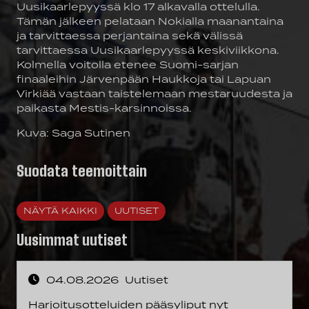
Uusikaarlepyyssä klo 17 alkavalla ottelulla.
Tämän jälkeen pelataan Nokialla maanantaina
ja tarvittaessa perjantaina sekä välissä
tarvittaessa Uusikaarlepyyssä keskiviikkona.
Kolmella voitolla etenee Suomi-sarjan
finaaleihin Järvenpään Haukkoja tai Lapuan
Virkiää vastaan taistelemaan mestaruudesta ja
paikasta Mestis-karsinnoissa.
Kuva: Saga Sutinen
Suodata teemoittain
NÄYTÄ KAIKKI
UUTISET
Uusimmat uutiset
04.08.2026
Uutiset
Harjoitusotteluiden pääsyliput nyt