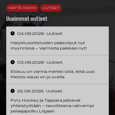
NÄYTÄ KAIKKI
UUTISET
Uusimmat uutiset
04.08.2026
Uutiset
Harjoitusotteluiden pääsyliput nyt
myynnissä – Varmista paikkasi nyt!
03.08.2026
Uutiset
Elokuu on varma merkki siitä, että uusi
Mestis-kausi on jo ovella
25.06.2026
Uutiset
Pyry Hockey ja Tappara jatkavat
yhteistyötään – tavoitteena vahvempi
pelaajapolku Liigaan