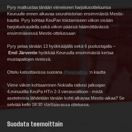
Pyry matkustaa tänään viimeiseen harjoitusotteluunsa
Keuruulle ennen alkavaa seurahistorian ensimmäistä Mestis-
kautta Pyry kohtaa KeuPan toistamiseen viikon sisään
harjoituskaudella sekä viikon päässä häämöttävässä
ensimmäisessä Mestis-ottelussaan
Pyry pelaa tänään 13 hyökkääjällä sekä 6 puolustajalla –
Emil Järventie
hyökkää Keuruulla ensimmäistä kertaa
mustapaitojen riveissä.
Ottelu katsottavissa suorana
@leijonatfi.tv
:n kautta
Viime viikon kohtaaminen Nokialla ratkesi jatkoajan
4.minuutilla KeuPa HT:n 2-3 vierasvoittoon - mistä
asetelmista lähdetään tänään kohti alkavaa Mestis-aikaa? Se
selviää kello 18:30 starttaavassa ottelussa.
Suodata teemoittain