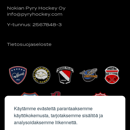
Nokian Pyry Hockey Oy
info@pyryhockey.com
Y-tunnus: 2567848-3
Tietosuojaseloste
Käytämme evästeitä parantaaksemme
käyttökokemusta, tarjotaksemme sisältöä ja
analysoidaksemme liikennettä.