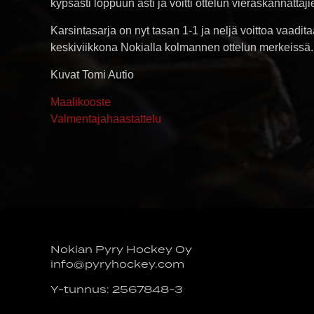
kypsästi loppuun asti ja voitti ottelun vieraskannattaj
Karsintasarja on nyt tasan 1-1 ja neljä voittoa vaadi
keskiviikkona Nokialla kolmannen ottelun merkeissä
Kuvat Tomi Autio
Maalikooste
Valmentajahaastattelu
Nokian Pyry Hockey Oy
info@pyryhockey.com
Y-tunnus: 2567848-3