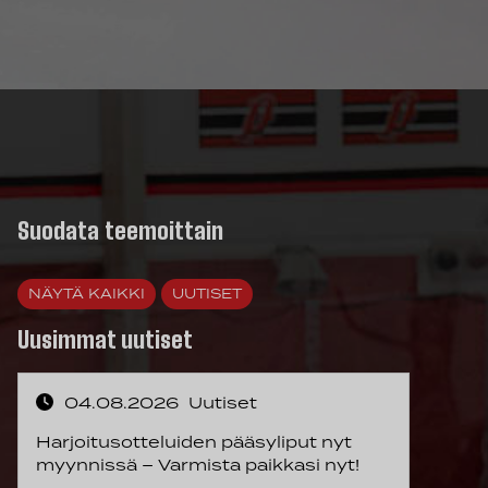
Suodata teemoittain
NÄYTÄ KAIKKI
UUTISET
Uusimmat uutiset
04.08.2026
Uutiset
Harjoitusotteluiden pääsyliput nyt
myynnissä – Varmista paikkasi nyt!