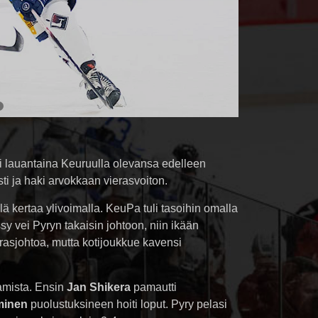
ti lauantaina Keuruulla olevansa edelleen
ti ja haki arvokkaan vierasvoiton.
lä kertaa ylivoimalla. KeuPa tuli tasoihin omalla
sy vei Pyryn takaisin johtoon, niin ikään
erasjohtoa, mutta kotijoukkue kavensi
amista. Ensin
Jan Shikera
pamautti
minen
puolustuksineen hoiti loput. Pyry pelasi