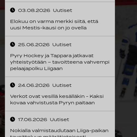
03.08.2026
Uutiset
Elokuu on varma merkki siitä, että
uusi Mestis-kausi on jo ovella
25.06.2026
Uutiset
Pyry Hockey ja Tappara jatkavat
yhteistyötään – tavoitteena vahvempi
pelaajapolku Liigaan
24.06.2026
Uutiset
Verkot ovat vesillä kesälläkin - Kaksi
kovaa vahvistusta Pyryn paitaan
17.06.2026
Uutiset
Nokialla valmistaudutaan Liiga-paikan
tavoitteluun määrätietoisesti