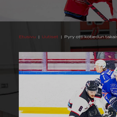
Etusivu
|
Uutiset
|
Pyry otti kotiedun takais