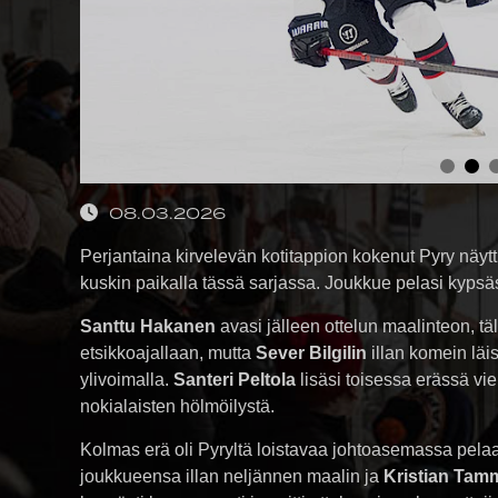
08.03.2026
Perjantaina kirvelevän kotitappion kokenut Pyry näyt
kuskin paikalla tässä sarjassa. Joukkue pelasi kypsäs
Santtu Hakanen
avasi jälleen ottelun maalinteon, täl
etsikkoajallaan, mutta
Sever Bilgilin
illan komein läis
ylivoimalla.
Santeri Peltola
lisäsi toisessa erässä vi
nokialaisten hölmöilystä.
Kolmas erä oli Pyryltä loistavaa johtoasemassa pela
joukkueensa illan neljännen maalin ja
Kristian Tam