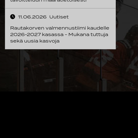
11.06.2026
Uutiset
Rautakorven valmennustiimi kaudelle
2026-2027 kasassa - Mukana tuttuja
sekä uusia kasvoja