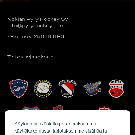
Nokian Pyry Hockey Oy
info@pyryhockey.com
Y-tunnus: 2567848-3
Tietosuojaseloste
Käytämme evästeitä parantaaksemme
käyttökokemusta, tarjotaksemme sisältöä ja