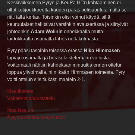
Keskiviikkoinen Pyryn ja KeuPa HT:n kohtaaminen ei
ollut kotijoukkueelta kauden paras pelisuoritus, mutta se
riitti tällä kertaa. Toisinkin olisi voinut käydä, sillä
keuruulaiset hallitsivat varsinkin avauserässä ja siirtyivät
johtoonkin
Adam Wolinin
onnekkaalla mutta
taidokkaalla osumalla lähes nollakulmasta.
Pyry pääsi tasoihin toisessa erässä
Niko Himmasen
läpiajo-osumalla ja heräsi taistelemaan voitosta.
Voittomaali nähtiin kahdeksan minuuttia ennen ottelun
loppua ylivoimalla, niin ikään Himmasen toimesta. Pyry
voitti ottelun siis tiukasti maalein 2-1.
Maalikooste
Valmentajahaastattelu
Maalissa on!
Pyry huudattaa kotiyleisöä!