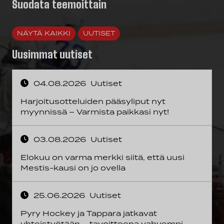
Suodata teemoittain
NÄYTÄ KAIKKI
UUTISET
Uusimmat uutiset
04.08.2026
Uutiset
Harjoitusotteluiden pääsyliput nyt
myynnissä – Varmista paikkasi nyt!
03.08.2026
Uutiset
Elokuu on varma merkki siitä, että uusi
Mestis-kausi on jo ovella
25.06.2026
Uutiset
Pyry Hockey ja Tappara jatkavat
yhteistyötään – tavoitteena vahvempi