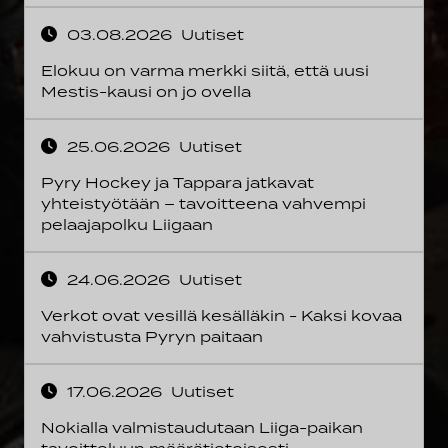
03.08.2026
Uutiset
Elokuu on varma merkki siitä, että uusi
Mestis-kausi on jo ovella
25.06.2026
Uutiset
Pyry Hockey ja Tappara jatkavat
yhteistyötään – tavoitteena vahvempi
pelaajapolku Liigaan
24.06.2026
Uutiset
Verkot ovat vesillä kesälläkin - Kaksi kovaa
vahvistusta Pyryn paitaan
17.06.2026
Uutiset
Nokialla valmistaudutaan Liiga-paikan
tavoitteluun määrätietoisesti