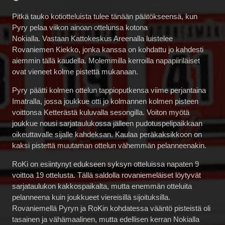
Pitkä tauko kotiotteluista tulee tänään päätökseensä, kun
Pyry pelaa viikon ainoan ottelunsa kotona
Nokialla. Vastaan Kattokeskus Areenalla luistelee
Rovaniemen Kiekko, jonka kanssa on kohdattu jo kahdesti
aiemmin tällä kaudella. Molemmilla kerroilla napapiiriläiset
ovat vieneet kolme pistettä mukanaan.
Pyry päätti kolmen ottelun tappioputkensa viime perjantaina
Imatralla, jossa joukkue otti jo kolmannen kolmen pisteen
voittonsa Ketterästä kuluvalla sesongilla. Voiton myötä
joukkue nousi sarjataulukossa jälleen pudotuspelipaikkaan
oikeuttavalle sijalle kahdeksan. Kaulaa peräkaksikkoon on
kaksi pistettä muutaman ottelun vähemmän pelanneenakin.
RoKi on esiintynyt edukseen syksyn otteluissa napaten 9
voittoa 19 ottelusta. Tällä saldolla rovaniemeläiset löytyvät
sarjataulukon kakkospaikalta, mutta enemmän otteluita
pelanneena kuin joukkueet viereisillä sijoituksilla.
Rovaniemellä Pyryn ja RoKin kohdatessa vääntö pisteistä oli
tasainen ja vähämaalinen, mutta edellisen kerran Nokialla