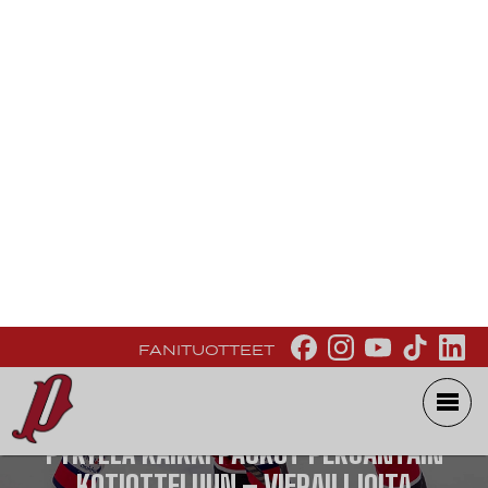
FANITUOTTEET
PYRYLLÄ KAIKKI PAUKUT PERJANTAIN
KOTIOTTELUUN – VIERAILIJOITA