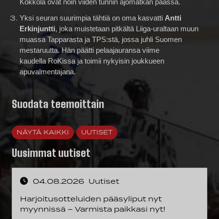
Yksi seuran suurimpia tähtiä on oma kasvatti
Antti
Erkinjuntti
, joka muistetaan pitkältä Liiga-uraltaan muun
muassa Tapparasta ja TPS:stä, jossa juhli Suomen
mestaruutta. Hän päätti pelaajauransa viime
kaudella RoKissa ja toimii nykyisin joukkueen
apuvalmentajana.
Suodata teemoittain
NÄYTÄ KAIKKI
UUTISET
Uusimmat uutiset
04.08.2026
Uutiset
Harjoitusotteluiden pääsyliput nyt
myynnissä – Varmista paikkasi nyt!