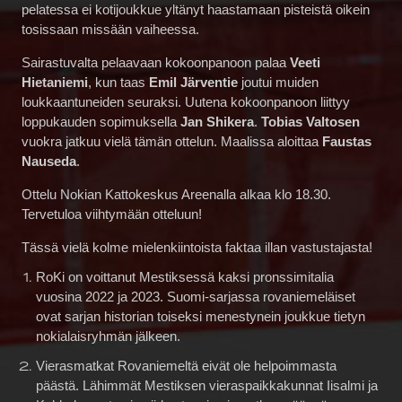
pelatessa ei kotijoukkue yltänyt haastamaan pisteistä oikein
tosissaan missään vaiheessa.
Sairastuvalta pelaavaan kokoonpanoon palaa
Veeti
Hietaniemi
, kun taas
Emil Järventie
joutui muiden
loukkaantuneiden seuraksi. Uutena kokoonpanoon liittyy
loppukauden sopimuksella
Jan Shikera
.
Tobias Valtosen
vuokra jatkuu vielä tämän ottelun. Maalissa aloittaa
Faustas
Nauseda
.
Ottelu Nokian Kattokeskus Areenalla alkaa klo 18.30.
Tervetuloa viihtymään otteluun!
Tässä vielä kolme mielenkiintoista faktaa illan vastustajasta!
RoKi on voittanut Mestiksessä kaksi pronssimitalia
vuosina 2022 ja 2023. Suomi-sarjassa rovaniemeläiset
ovat sarjan historian toiseksi menestynein joukkue tietyn
nokialaisryhmän jälkeen.
Vierasmatkat Rovaniemeltä eivät ole helpoimmasta
päästä. Lähimmät Mestiksen vieraspaikkakunnat Iisalmi ja
Kokkola ovat noin viiden tunnin ajomatkan päässä.