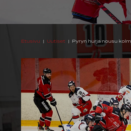
Etusivu
|
Uutiset
|
Pyryn hurja nousu kolme