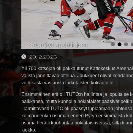
29.12.2025
Yli 700 katsojaa oli pakkautunut Kattokeskus Areen
välistä jännittävää ottelua. Joukkueet olivat kohdann
voitokasta vastausta turkulaisten kotivoitolle.
Ensimmäinen erä oli TUTO:n hallintaa ja lopulta se ko
paikkansa, mutta kunnolla nokialaiset pääsivät peliin 
Harmittavasti TUTO oli päässyt tuplaamaan johtonsa al
kolmannenkin osuman ennen Pyryn ensimmäistä kolm
osuma herätti kuohuntaa nokialaisriveissä, sillä tilann
kiekko.