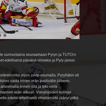
alle sunnuntaina seuraamaan Pyryn ja TUTO:n
eet edellisenä päivänä viimeksi ja Pyry janosi
nkretisoitui myös johto-osumalla. Pyrylläkin oli
kiinni vasta toisen erän puolivälin jälkeen.
ivoimalla ennen sitä ja teki vielä
annen erän alkuun. Vierailijoiden kolmas
etta edelsi rehellisesti viheltämättä jäänyt pitkä