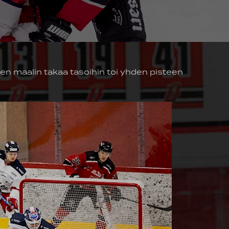
n maalin takaa tasoihin toi yhden pisteen