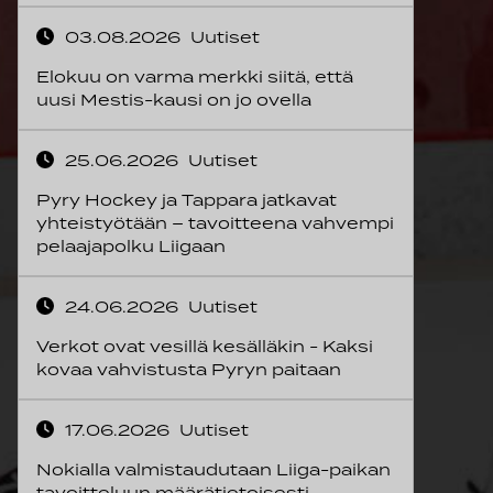
03.08.2026
Uutiset
Elokuu on varma merkki siitä, että
uusi Mestis-kausi on jo ovella
25.06.2026
Uutiset
Pyry Hockey ja Tappara jatkavat
yhteistyötään – tavoitteena vahvempi
pelaajapolku Liigaan
24.06.2026
Uutiset
Verkot ovat vesillä kesälläkin - Kaksi
kovaa vahvistusta Pyryn paitaan
17.06.2026
Uutiset
Nokialla valmistaudutaan Liiga-paikan
tavoitteluun määrätietoisesti