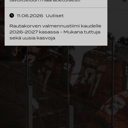
11.06.2026
Uutiset
Rautakorven valmennustiimi kaudelle
2026-2027 kasassa - Mukana tuttuja
sekä uusia kasvoja