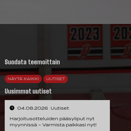
Suodata teemoittain
NÄYTÄ KAIKKI
UUTISET
Uusimmat uutiset
04.08.2026
Uutiset
Harjoitusotteluiden pääsyliput nyt
myynnissä – Varmista paikkasi nyt!