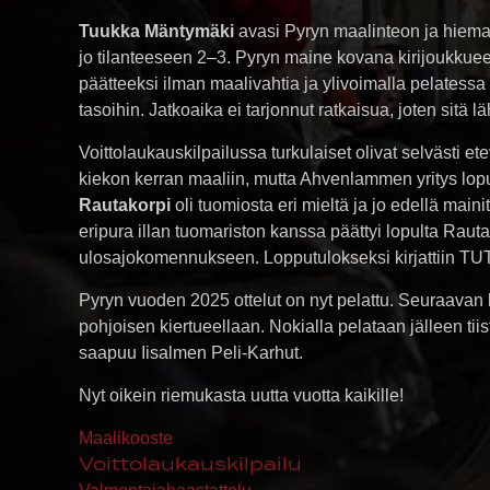
Tuukka Mäntymäki
avasi Pyryn maalinteon ja hi
jo tilanteeseen 2–3. Pyryn maine kovana kirijoukkueen
päätteeksi ilman maalivahtia ja ylivoimalla pelatess
tasoihin. Jatkoaika ei tarjonnut ratkaisua, joten sitä 
Voittolaukauskilpailussa turkulaiset olivat selvästi 
kiekon kerran maaliin, mutta Ahvenlammen yritys lopul
Rautakorpi
oli tuomiosta eri mieltä ja jo edellä main
eripura illan tuomariston kanssa päättyi lopulta Ra
ulosajokomennukseen. Lopputulokseksi kirjattiin TUTO
Pyryn vuoden 2025 ottelut on nyt pelattu. Seuraavan
pohjoisen kiertueellaan. Nokialla pelataan jälleen tii
saapuu Iisalmen Peli-Karhut.
Nyt oikein riemukasta uutta vuotta kaikille!
Maalikooste
Voittolaukauskilpailu