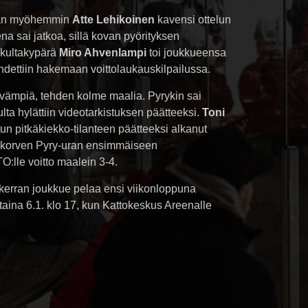
eman myöhemmin
Atte Lehikoinen
kavensi ottelun
a sai jatkoa, sillä kovan pyörityksen
a kultakypärä
Miro Ahvenlampi
toi joukkueensa
lähdettiin hakemaan voittolaukauskilpailussa.
etevämpiä, tehden kolme maalia. Pyrykin sai
ta hylättiin videotarkistuksen päätteeksi.
Toni
itun pitkäkiekko-tilanteen päätteeksi alkanut
utakorven Pyry-uran ensimmäiseen
:lle voitto maalein 3-4.
 kerran joukkue pelaa ensi viikonloppuna
staina 6.1. klo 17, kun Kattokeskus Areenalle