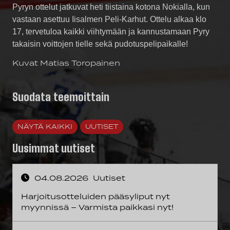
Pyryn ottelut jatkuvat heti tiistaina kotona Nokialla, kun
vastaan asettuu Iisalmen Peli-Karhut. Ottelu alkaa klo
17, tervetuloa kaikki viihtymään ja kannustamaan Pyry
takaisin voittojen tielle sekä pudotuspelipaikalle!
Kuvat Matias Toropainen
Suodata teemoittain
NÄYTÄ KAIKKI
UUTISET
Uusimmat uutiset
04.08.2026
Uutiset
Harjoitusotteluiden pääsyliput nyt
myynnissä – Varmista paikkasi nyt!