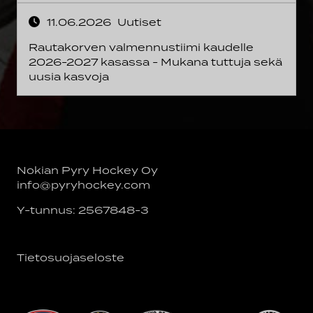
11.06.2026
Uutiset
Rautakorven valmennustiimi kaudelle
2026-2027 kasassa - Mukana tuttuja sekä
uusia kasvoja
Nokian Pyry Hockey Oy
info@pyryhockey.com
Y-tunnus: 2567848-3
Tietosuojaseloste