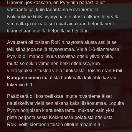
Harvoin, jos koskaan, on Pyry niin pahasti ollut
vastaantulija, kuin lauantaina Rovaniemellä.
Kotijoukkue RoKi vyöryi päälle alusta alkaen hirveällä
vimmalla ja nokialaiset eivät ainakaan helpottaneet
tilannettaan useilla helpoilla virheillään.
Avauserä oli tosiaan RoKin näytöstä alusta asti ja se
teki siinä jopa neljä täysosumaa. Vielä 1-0-tilanteessa
Pyryllä oli mahdollisuus tasoittaa ottelu ylivoimalla,
mutta se olikin viimeinen hetki ottelussa, kun
vierasjoukkue taisteli vielä tuloksesta. Toisen erän
Emil
Kangasniemen
maalista huolimatta kotijohto kasvoi
lukemiin 6-1.
Päätöserä oli kosmetiikkaa, mutta rovaniemeläiset
nautiskelivat vielä sen aikana kaksi lisäosumaa. Lopulta
Pyryn pohjoisen kiertueelta tarttui mukaan vain yksi
piste perjantaisesta Kokkolassa pelatusta ottelusta.
RoKi voitti kiertueen toisen ottelun maalein 8-1.