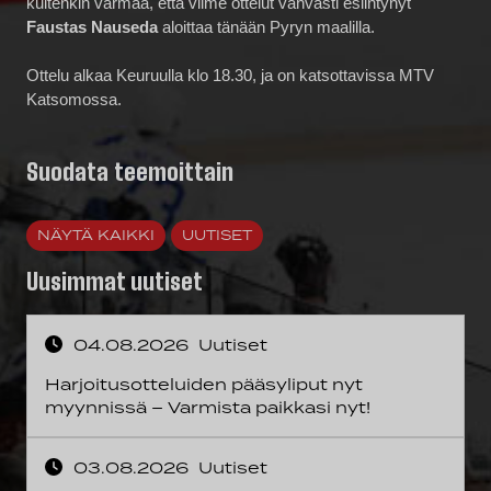
kuitenkin varmaa, että viime ottelut vahvasti esiintynyt
Faustas Nauseda
aloittaa tänään Pyryn maalilla.
Ottelu alkaa Keuruulla klo 18.30, ja on katsottavissa MTV
Katsomossa.
Suodata teemoittain
NÄYTÄ KAIKKI
UUTISET
Uusimmat uutiset
04.08.2026
Uutiset
Harjoitusotteluiden pääsyliput nyt
myynnissä – Varmista paikkasi nyt!
03.08.2026
Uutiset