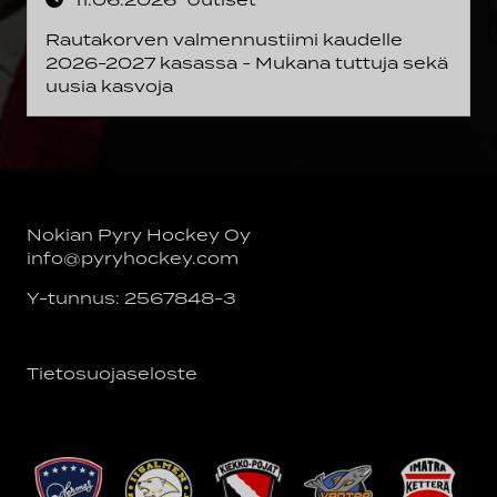
Rautakorven valmennustiimi kaudelle
2026-2027 kasassa - Mukana tuttuja sekä
uusia kasvoja
Nokian Pyry Hockey Oy
info@pyryhockey.com
Y-tunnus: 2567848-3
Tietosuojaseloste