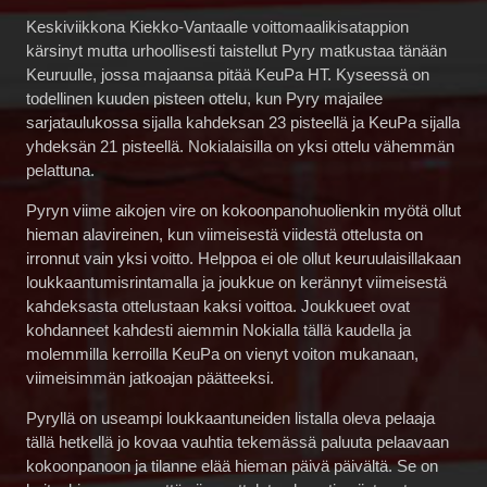
Keskiviikkona Kiekko-Vantaalle voittomaalikisatappion
kärsinyt mutta urhoollisesti taistellut Pyry matkustaa tänään
Keuruulle, jossa majaansa pitää KeuPa HT. Kyseessä on
todellinen kuuden pisteen ottelu, kun Pyry majailee
sarjataulukossa sijalla kahdeksan 23 pisteellä ja KeuPa sijalla
yhdeksän 21 pisteellä. Nokialaisilla on yksi ottelu vähemmän
pelattuna.
Pyryn viime aikojen vire on kokoonpanohuolienkin myötä ollut
hieman alavireinen, kun viimeisestä viidestä ottelusta on
irronnut vain yksi voitto. Helppoa ei ole ollut keuruulaisillakaan
loukkaantumisrintamalla ja joukkue on kerännyt viimeisestä
kahdeksasta ottelustaan kaksi voittoa. Joukkueet ovat
kohdanneet kahdesti aiemmin Nokialla tällä kaudella ja
molemmilla kerroilla KeuPa on vienyt voiton mukanaan,
viimeisimmän jatkoajan päätteeksi.
Pyryllä on useampi loukkaantuneiden listalla oleva pelaaja
tällä hetkellä jo kovaa vauhtia tekemässä paluuta pelaavaan
kokoonpanoon ja tilanne elää hieman päivä päivältä. Se on