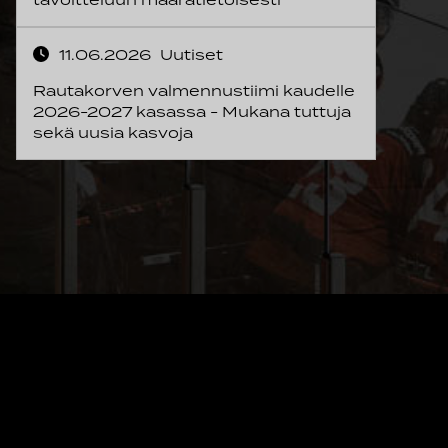
11.06.2026
Uutiset
Rautakorven valmennustiimi kaudelle
2026-2027 kasassa - Mukana tuttuja
sekä uusia kasvoja