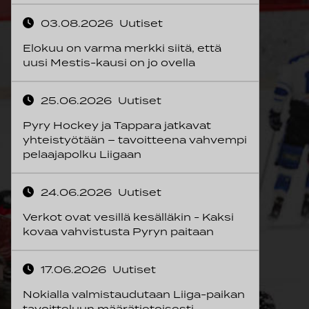
03.08.2026
Uutiset
Elokuu on varma merkki siitä, että
uusi Mestis-kausi on jo ovella
25.06.2026
Uutiset
Pyry Hockey ja Tappara jatkavat
yhteistyötään – tavoitteena vahvempi
pelaajapolku Liigaan
24.06.2026
Uutiset
Verkot ovat vesillä kesälläkin - Kaksi
kovaa vahvistusta Pyryn paitaan
17.06.2026
Uutiset
Nokialla valmistaudutaan Liiga-paikan
tavoitteluun määrätietoisesti