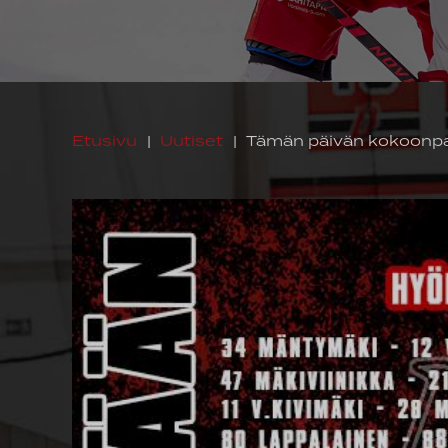
Etusivu
|
Uutiset
|
Tämän päivän kokoonp