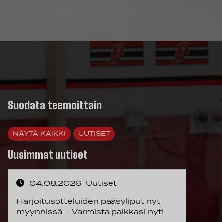
Suodata teemoittain
NÄYTÄ KAIKKI
UUTISET
Uusimmat uutiset
04.08.2026
Uutiset
Harjoitusotteluiden pääsyliput nyt
myynnissä – Varmista paikkasi nyt!