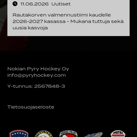
11.06.2026
Uutiset
Rautakorven valmennustiimi kaudelle
2026-2027 kasassa - Mukana tuttuja sekä
uusia kasvoja
Nokian Pyry Hockey Oy
info@pyryhockey.com
Y-tunnus: 2567848-3
Tietosuojaseloste