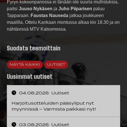
Pyryn kokoonpanossa ei tänään ole suuria mullistuksia,
paitsi
Juuso Nykäsen
ja
Juho Piiparisen
paluu
Tapparaan.
Faustas Nauseda
jatkaa joukkueen
maalilla. Ottelu Kankaan montussa alkaa klo 18.30 ja on
nähtävissä MTV Katsomossa.
Suodata teemoittain
NÄYTÄ KAIKKI
UUTISET
Uusimmat uutiset
04.08.2026
Uutiset
Harjoitusotteluiden pääsyliput nyt
myynnissä – Varmista paikkasi nyt!
03.08.2026
Uutiset