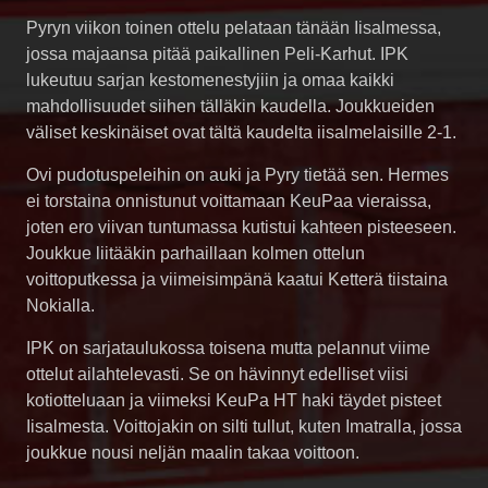
Pyryn viikon toinen ottelu pelataan tänään Iisalmessa,
jossa majaansa pitää paikallinen Peli-Karhut. IPK
lukeutuu sarjan kestomenestyjiin ja omaa kaikki
mahdollisuudet siihen tälläkin kaudella. Joukkueiden
väliset keskinäiset ovat tältä kaudelta iisalmelaisille 2-1.
Ovi pudotuspeleihin on auki ja Pyry tietää sen. Hermes
ei torstaina onnistunut voittamaan KeuPaa vieraissa,
joten ero viivan tuntumassa kutistui kahteen pisteeseen.
Joukkue liitääkin parhaillaan kolmen ottelun
voittoputkessa ja viimeisimpänä kaatui Ketterä tiistaina
Nokialla.
IPK on sarjataulukossa toisena mutta pelannut viime
ottelut ailahtelevasti. Se on hävinnyt edelliset viisi
kotiotteluaan ja viimeksi KeuPa HT haki täydet pisteet
Iisalmesta. Voittojakin on silti tullut, kuten Imatralla, jossa
joukkue nousi neljän maalin takaa voittoon.