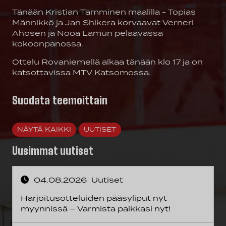
Tänään Kristian Tamminen maalilla - Topias
Männikkö ja Jan Shikera korvaavat Verneri
Ahosen ja Nooa Lamun pelaavassa
kokoonpanossa.
Ottelu Rovaniemellä alkaa tänään klo 17 ja on
katsottavissa MTV Katsomossa.
Suodata teemoittain
NÄYTÄ KAIKKI
UUTISET
Uusimmat uutiset
04.08.2026
Uutiset
Harjoitusotteluiden pääsyliput nyt
myynnissä – Varmista paikkasi nyt!