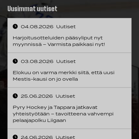
Uusimmat uutiset
04.08.2026
Uutiset
Harjoitusotteluiden pääsyliput nyt
myynnissä – Varmista paikkasi nyt!
03.08.2026
Uutiset
Elokuu on varma merkki siitä, että uusi
Mestis-kausi on jo ovella
25.06.2026
Uutiset
Pyry Hockey ja Tappara jatkavat
yhteistyötään – tavoitteena vahvempi
pelaajapolku Liigaan
24.06.2026
Uutiset