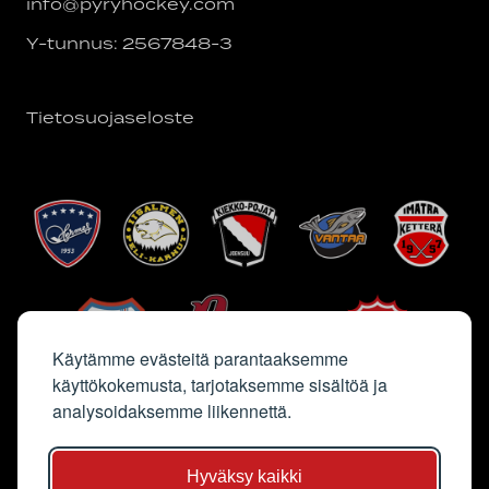
info@pyryhockey.com
Y-tunnus: 2567848-3
Tietosuojaseloste
Käytämme evästeitä parantaaksemme
käyttökokemusta, tarjotaksemme sisältöä ja
analysoidaksemme liikennettä.
Hyväksy kaikki