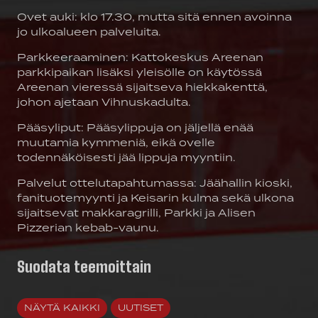
Ovet auki: klo 17.30, mutta sitä ennen avoinna
jo ulkoalueen palveluita.
Parkkeeraaminen: Kattokeskus Areenan
parkkipaikan lisäksi yleisölle on käytössä
Areenan vieressä sijaitseva hiekkakenttä,
johon ajetaan Vihnuskadulta.
Pääsyliput: Pääsylippuja on jäljellä enää
muutamia kymmeniä, eikä ovelle
todennäköisesti jää lippuja myyntiin.
Palvelut ottelutapahtumassa: Jäähallin kioski,
fanituotemyynti ja Keisarin kulma sekä ulkona
sijaitsevat makkaragrilli, Parkki ja Alisen
Pizzerian kebab-vaunu.
Suodata teemoittain
NÄYTÄ KAIKKI
UUTISET