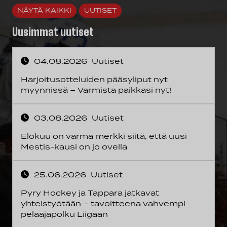
NÄYTÄ KAIKKI
UUTISET
Uusimmat uutiset
04.08.2026
Uutiset
Harjoitusotteluiden pääsyliput nyt
myynnissä – Varmista paikkasi nyt!
03.08.2026
Uutiset
Elokuu on varma merkki siitä, että uusi
Mestis-kausi on jo ovella
25.06.2026
Uutiset
Pyry Hockey ja Tappara jatkavat
yhteistyötään – tavoitteena vahvempi
pelaajapolku Liigaan