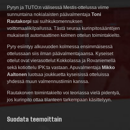
Pyryn ja TUTO:n välisessä Mestis-ottelussa viime
sunnuntaina nokialaisten päävalmentaja
Toni
Rautakorpi
sai suihkukomennuksen
voittomaalikilpailussa. Tästä seuraa kurinpitosääntöjen
mukaisesti automaattinen kolmen ottelun toimintakielto.
Pyry esiintyy alkuvuoden kolmessa ensimmäisessä
ottelussaan siis ilman päävalmentajaansa. Kyseiset
ottelut ovat vierasottelut Kokkolassa ja Rovaniemellä
sekä kotiottelu IPK:ta vastaan. Apuvalmentaja
Mikko
Aaltonen
luotsaa joukkuetta kyseisissä otteluissa
yhdessä muun valmennustiimin kanssa.
Rautakorven toimintakielto voi teoriassa vielä pidentyä,
jos kurinpito ottaa tilanteen tarkempaan käsittelyyn.
Suodata teemoittain