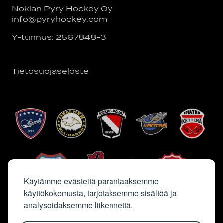
Nokian Pyry Hockey Oy
info@pyryhockey.com
Y-tunnus: 2567848-3
Tietosuojaseloste
Käytämme evästeitä parantaaksemme
käyttökokemusta, tarjotaksemme sisältöä ja
analysoidaksemme liikennettä.