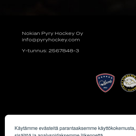
Nokian Pyry Hockey Oy
info@pyryhockey.com
Y-tunnus: 2567848-3
Käytämme evästeitä parantaaksemme käyttökokemusta,
sisältöä ja analysoidaksemme liikennettä.