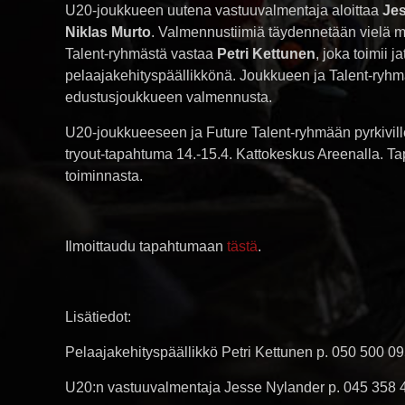
U20-joukkueen uutena vastuuvalmentaja aloittaa
Je
Niklas Murto
. Valmennustiimiä täydennetään vielä
Talent-ryhmästä vastaa
Petri Kettunen
, joka toimii 
pelaajakehityspäällikkönä. Joukkueen ja Talent-r
edustusjoukkueen valmennusta.
U20-joukkueeseen ja Future Talent-ryhmään pyrkiville
tryout-tapahtuma 14.-15.4. Kattokeskus Areenalla. Tap
toiminnasta.
Ilmoittaudu tapahtumaan
tästä
.
Lisätiedot:
Pelaajakehityspäällikkö Petri Kettunen p. 050 500 0
U20:n vastuuvalmentaja Jesse Nylander p. 045 358 