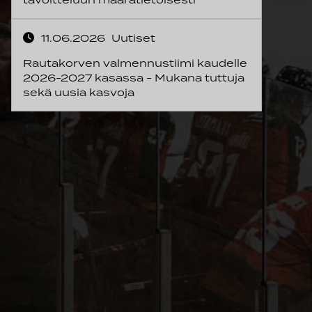
11.06.2026
Uutiset
Rautakorven valmennustiimi kaudelle
2026-2027 kasassa - Mukana tuttuja
sekä uusia kasvoja