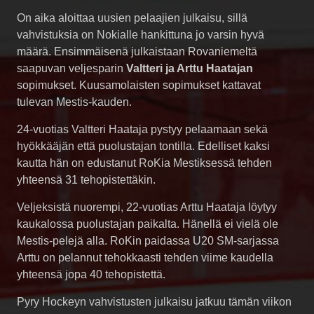
On aika aloittaa uusien pelaajien julkaisu, sillä
vahvistuksia on Nokialle hankittuna jo varsin hyvä
määrä. Ensimmäisenä julkaistaan Rovaniemeltä
saapuvan veljesparin
Valtteri ja Arttu Haatajan
sopimukset. Kuusamolaisten sopimukset kattavat
tulevan Mestis-kauden.
24-vuotias Valtteri Haataja pystyy pelaamaan sekä
hyökkääjän että puolustajan tontilla. Edelliset kaksi
kautta hän on edustanut RoKia Mestiksessä tehden
yhteensä 31 tehopistettäkin.
Veljeksistä nuorempi, 22-vuotias Arttu Haataja löytyy
kaukalossa puolustajan paikalta. Hänellä ei vielä ole
Mestis-pelejä alla. RoKin paidassa U20 SM-sarjassa
Arttu on pelannut tehokkaasti tehden viime kaudella
yhteensä jopa 40 tehopistettä.
Pyry Hockeyn vahvistusten julkaisu jatkuu tämän viikon