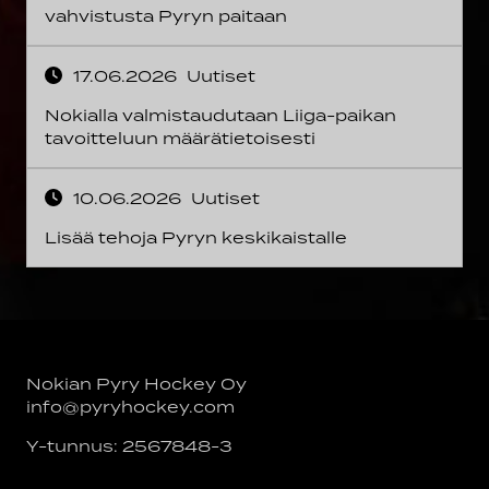
vahvistusta Pyryn paitaan
17.06.2026
Uutiset
Nokialla valmistaudutaan Liiga-paikan
tavoitteluun määrätietoisesti
10.06.2026
Uutiset
Lisää tehoja Pyryn keskikaistalle
Nokian Pyry Hockey Oy
info@pyryhockey.com
Y-tunnus: 2567848-3