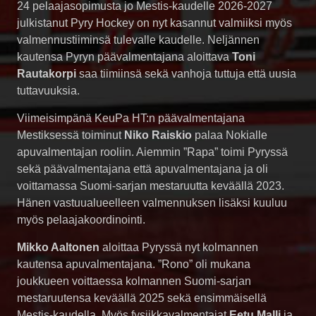
24 pelaajasopimusta jo Mestis-kaudelle 2026-2027
julkistanut Pyry Hockey on nyt kasannut valmiiksi myös
valmennustiiminsä tulevalle kaudelle. Neljännen
kautensa Pyryn päävalmentajana aloittava
Toni
Rautakorpi
saa tiimiinsä sekä vanhoja tuttuja että uusia
tuttavuuksia.
Viimeisimpänä KeuPa HT:n päävalmentajana
Mestiksessä toiminut
Niko Raiskio
palaa Nokialle
apuvalmentajan rooliin. Aiemmin ”Rapa” toimi Pyryssä
sekä päävalmentajana että apuvalmentajana ja oli
voittamassa Suomi-sarjan mestaruutta keväällä 2023.
Hänen vastuualueelleen valmennuksen lisäksi kuuluu
myös pelaajakoordinointi.
Mikko Aaltonen
aloittaa Pyryssä nyt kolmannen
kautensa apuvalmentajana. ”Rono” oli mukana
joukkueen voittaessa kolmannen Suomi-sarjan
mestaruutensa keväällä 2025 sekä ensimmäisellä
Mestis-kaudella. Myös fysiikkavalmentajat
Eetu Malli
ja