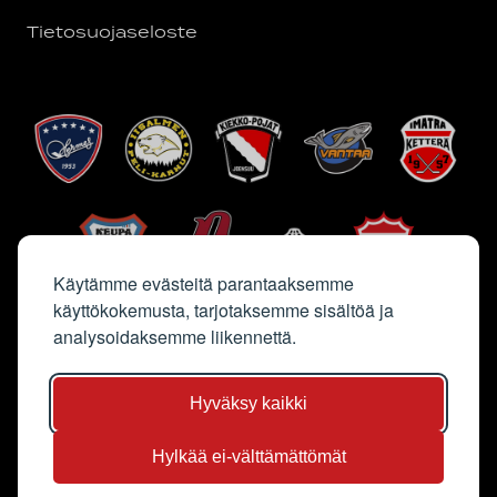
Tietosuojaseloste
Käytämme evästeitä parantaaksemme
käyttökokemusta, tarjotaksemme sisältöä ja
analysoidaksemme liikennettä.
Hyväksy kaikki
Hylkää ei-välttämättömät
Sivun kuvat Saga Sutinen & Jyri Kalliolaakso