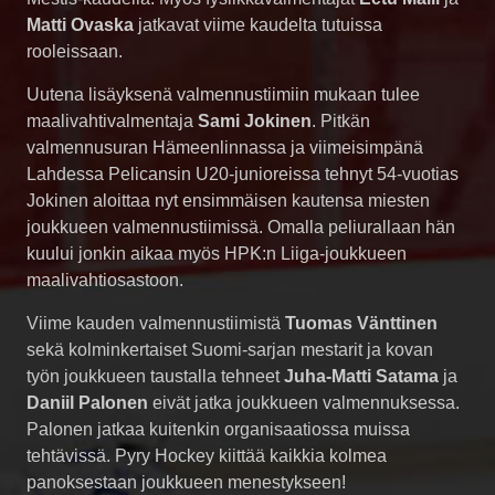
Matti Ovaska
jatkavat viime kaudelta tutuissa
rooleissaan.
Uutena lisäyksenä valmennustiimiin mukaan tulee
maalivahtivalmentaja
Sami Jokinen
. Pitkän
valmennusuran Hämeenlinnassa ja viimeisimpänä
Lahdessa Pelicansin U20-junioreissa tehnyt 54-vuotias
Jokinen aloittaa nyt ensimmäisen kautensa miesten
joukkueen valmennustiimissä. Omalla peliurallaan hän
kuului jonkin aikaa myös HPK:n Liiga-joukkueen
maalivahtiosastoon.
Viime kauden valmennustiimistä
Tuomas Vänttinen
sekä kolminkertaiset Suomi-sarjan mestarit ja kovan
työn joukkueen taustalla tehneet
Juha-Matti Satama
ja
Daniil Palonen
eivät jatka joukkueen valmennuksessa.
Palonen jatkaa kuitenkin organisaatiossa muissa
tehtävissä. Pyry Hockey kiittää kaikkia kolmea
panoksestaan joukkueen menestykseen!