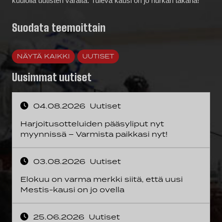
kuulolla uutisten varalta. Tuleva kausi on jo nurkan takana!
Suodata teemoittain
NÄYTÄ KAIKKI
UUTISET
Uusimmat uutiset
04.08.2026
Uutiset
Harjoitusotteluiden pääsyliput nyt
myynnissä – Varmista paikkasi nyt!
03.08.2026
Uutiset
Elokuu on varma merkki siitä, että uusi
Mestis-kausi on jo ovella
25.06.2026
Uutiset