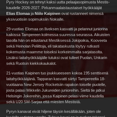
Pyry Hockey on tehnyt kaksi uutta pelaajasopimusta Mestis-
kaudelle 2026-2027. Pirkanmaalaistaustaiset hyökkääjät
Elias Elomaa
ja
Niilo Kaipinen
ovat rustanneet nimensä
yksivuotisiin sopimuksiin Nokialle.
29-vuotias Elomaa on Ilveksen kasvatti ja pelannut juniorina
kaikissa Tampereen kolmessa suuressa seurassa. Aikuisten
tasolla hän on edustanut Mestiksessä Jokipoikia, Kooveeta
sekä Heinolan Peliittoja, eli takataskusta löytyy rutkasti
kokemusta maamme toiseksi korkeimmalta sarjatasolta.
Lisäksi laitahyökkääjälle tutuksi ovat tulleet Puolan, Unkarin
sekä Ruotsin kiekkokaukalot.
21-vuotias Kaipinen tuo joukkueeseen kokoa 195 senttisenä
laitahyökkääjänä. Tapparan kasvatti siirtyi Tampereelta 18-
vuotiaana New Jersey Rocketsiin rapakon toiselle puolelle,
josta palasi Mikkelin Jukureiden junioreihin. Sieltä tie jatkui
Helsingin Jokereihin, jossa Kaipinen pelasi viime kaudella
sekä U20 SM-Sarjaa että miesten Mestistä.
Pyryn kanavat eivät hiljene täysin kesälläkään, joten ole