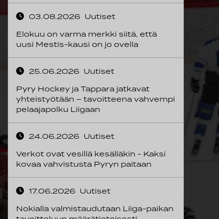
03.08.2026
Uutiset
Elokuu on varma merkki siitä, että
uusi Mestis-kausi on jo ovella
25.06.2026
Uutiset
Pyry Hockey ja Tappara jatkavat
yhteistyötään – tavoitteena vahvempi
pelaajapolku Liigaan
24.06.2026
Uutiset
Verkot ovat vesillä kesälläkin - Kaksi
kovaa vahvistusta Pyryn paitaan
17.06.2026
Uutiset
Nokialla valmistaudutaan Liiga-paikan
tavoitteluun määrätietoisesti