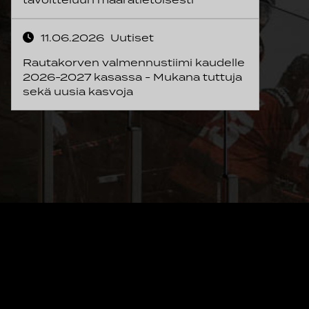
11.06.2026
Uutiset
Rautakorven valmennustiimi kaudelle
2026-2027 kasassa - Mukana tuttuja
sekä uusia kasvoja