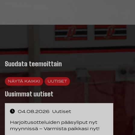
Suodata teemoittain
NÄYTÄ KAIKKI
UUTISET
Uusimmat uutiset
04.08.2026
Uutiset
Harjoitusotteluiden pääsyliput nyt
myynnissä – Varmista paikkasi nyt!