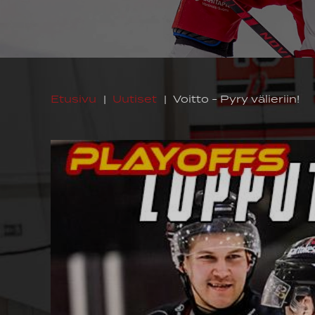
Etusivu
|
Uutiset
|
Voitto - Pyry välieriin!