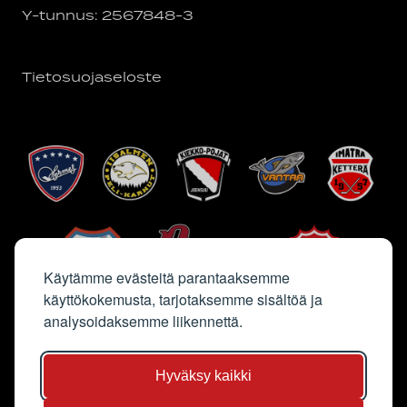
Y-tunnus: 2567848-3
Tietosuojaseloste
Käytämme evästeitä parantaaksemme
käyttökokemusta, tarjotaksemme sisältöä ja
analysoidaksemme liikennettä.
Hyväksy kaikki