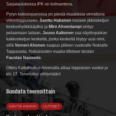
Sarjataulukossa IPK on kolmantena.
Pyryn kokoonpanossa on pieniä muutoksia verrattuna
viikonloppuiseen.
Santtu Hakanen
nousee ykkösketjun
keskushyökkääjäksi ja
Miro Ahvenlampi
siirtyy
pelaamaan laitaan
. Juuso Aaltonen
saa näytönpaikan
kakkosketjun keskeltä, jonka keskeltä löytyy uusi nimi,
sillä
Verneri Ahonen
saapuu jälleen vuokralle Nokialle
Tapparasta. Nokialaisten maalia tilkitsee tänään
Faustas Nauseda
.
Ottelu Kattokeskus Areenalla alkaa loppiaisen vuoksi jo
klo 17. Tervetuloa viihtymään!
Suodata teemoittain
NÄYTÄ KAIKKI
UUTISET