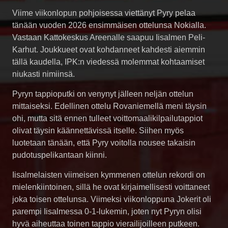
Viime viikonlopun pohjoisessa viettänyt Pyry pelaa
tänään vuoden 2026 ensimmäisen ottelunsa Nokialla.
Vastaan Kattokeskus Areenalle saapuu Iisalmen Peli-
Karhut. Joukkueet ovat kohdanneet kahdesti aiemmin
tällä kaudella, IPK:n viedessä molemmat kohtaamiset
niukasti nimiinsä.
Pyryn tappioputki on venynyt jälleen neljän ottelun
mittaiseksi. Edellinen ottelu Rovaniemellä meni täysin
ohi, mutta sitä ennen tulleet voittomaalikilpailutappiot
olivat täysin käännettävissä itselle. Siihen myös
luotetaan tänään, että Pyry voitolla nousee takaisin
pudotuspelikantaan kiinni.
Iisalmelaisten viimeisen kymmenen ottelun rekordi on
mielenkiintoinen, sillä he ovat kirjaimellisesti voittaneet
joka toisen ottelunsa. Viimeksi viikonloppuna Jokerit oli
parempi Iisalmessa 0-1-lukemin, joten nyt Pyryn olisi
hyvä aiheuttaa toinen tappio vierailijoilleen putkeen.