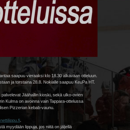
-Vantaa saapuu vieraaksi klo 18.30 alkavaan otteluun.
staan ja torstaina 28.8. Nokialle saapuu KeuPa HT.
 palvelevat Jäähallin kioski, sekä ulko-ovien
sarin Kulma on avoinna vain Tappara-ottelussa
Alisen Pizzerian kebab-vaunu.
ettilippu.fi
.
 myydään lippuja, jos niitä on jäljellä