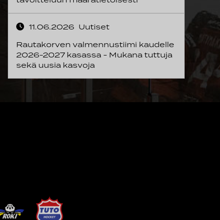
11.06.2026
Uutiset
Rautakorven valmennustiimi kaudelle
2026-2027 kasassa - Mukana tuttuja
sekä uusia kasvoja