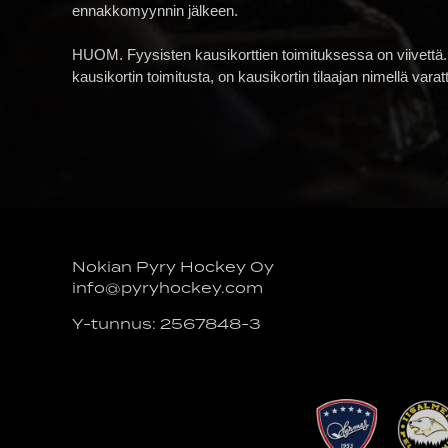
ennakkomyynnin jälkeen.
HUOM. Fyysisten kausikorttien toimituksessa on viivettä.
kausikortin toimitusta, on kausikortin tilaajan nimellä vara
Nokian Pyry Hockey Oy
info@pyryhockey.com
Y-tunnus: 2567848-3