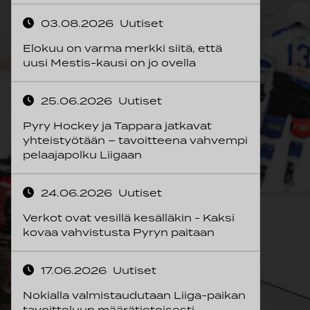
03.08.2026
Uutiset
Elokuu on varma merkki siitä, että
uusi Mestis-kausi on jo ovella
25.06.2026
Uutiset
Pyry Hockey ja Tappara jatkavat
yhteistyötään – tavoitteena vahvempi
pelaajapolku Liigaan
24.06.2026
Uutiset
Verkot ovat vesillä kesälläkin - Kaksi
kovaa vahvistusta Pyryn paitaan
17.06.2026
Uutiset
Nokialla valmistaudutaan Liiga-paikan
tavoitteluun määrätietoisesti