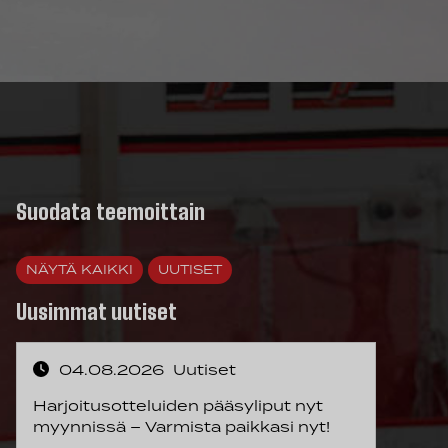
Suodata teemoittain
NÄYTÄ KAIKKI
UUTISET
Uusimmat uutiset
04.08.2026
Uutiset
Harjoitusotteluiden pääsyliput nyt
myynnissä – Varmista paikkasi nyt!