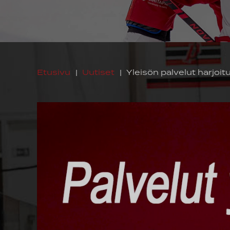
Etusivu
|
Uutiset
|
Yleisön palvelut harjoi