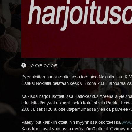
12.08.2025
Pyry aloittaa harjoitusottelunsa torstaina Nokialla, kun K
Lisäksi Nokialla pelataan keskiviikkona 20.8. Tapparaa va
Kaikissa harjoitusotteluissa Kattokeskus Areenalla yleisöä
edustalta löytyvät ulkogrilli sekä katukahvila Parkki. Kei
20.8.. Lisäksi 20.8. ottelutapahtumassa yleisöä palvelee 
Pääsyliput kaikkiin otteluihin myynnissä osoitteessa
www.n
Kausikortit ovat voimassa myös nämä ottelut. Ovimyynnistä