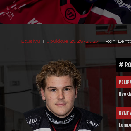
Etusivu
|
Joukkue 2026-2027
|
Roni Leht
# RO
PELIP
Hyökk
SYNT
Lemp