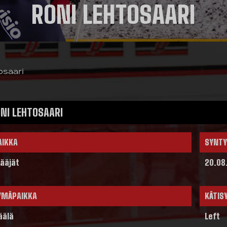
RONI LEHTOSAARI
osaari
NI LEHTOSAARI
AIKKA
SYNTY
ääjät
20.08
YMÄPAIKKA
KÄTIS
äälä
Left