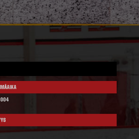
MÄAIKA
2004
YYS