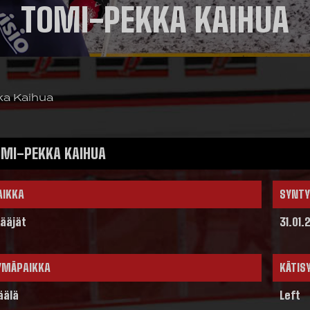
TOMI-PEKKA KAIHUA
a Kaihua
MI-PEKKA KAIHUA
AIKKA
SYNTY
ääjät
31.01.
YMÄPAIKKA
KÄTIS
äälä
Left