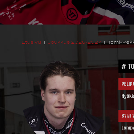
Etusivu
|
Joukkue 2026-2027
|
Tomi-Pekk
# TO
PELIP
Hyökk
SYNT
Lemp