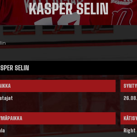
KASPER SELIN
lin
SPER SELIN
AIKKA
SYNTY
stajat
26.08
YMÄPAIKKA
KÄTIS
ala
Right