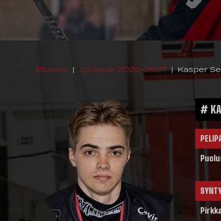
Etusivu
|
Joukkue 2026-2027
|
Kasper Se
# KA
PELIP
Puolu
SYNT
Pirkk