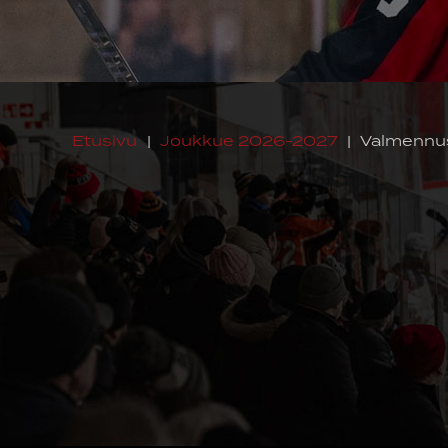
Etusivu
|
Joukkue 2026-2027
|
Valmennu