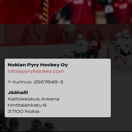
Nokian Pyry Hockey Oy
info@pyryhockey.com
Y-tunnus: 2567848-3
Jäähalli
Kattokeskus Areena
Hinttalankatu 6
37100 Nokia