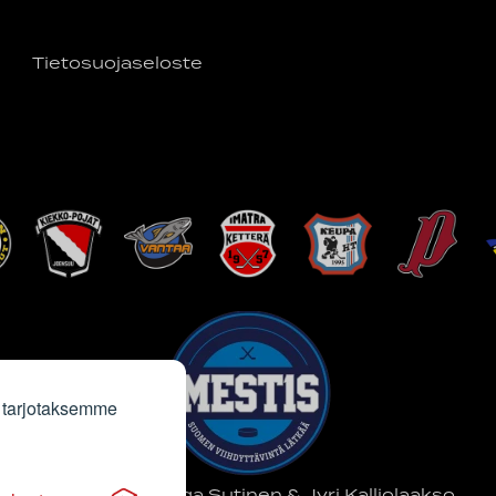
Tietosuojaseloste
 tarjotaksemme
Sivun kuvat Saga Sutinen & Jyri Kalliolaakso