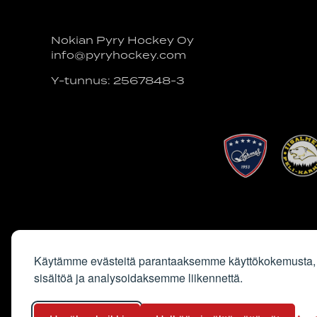
Nokian Pyry Hockey Oy
info@pyryhockey.com
Y-tunnus: 2567848-3
Käytämme evästeitä parantaaksemme käyttökokemusta,
sisältöä ja analysoidaksemme liikennettä.