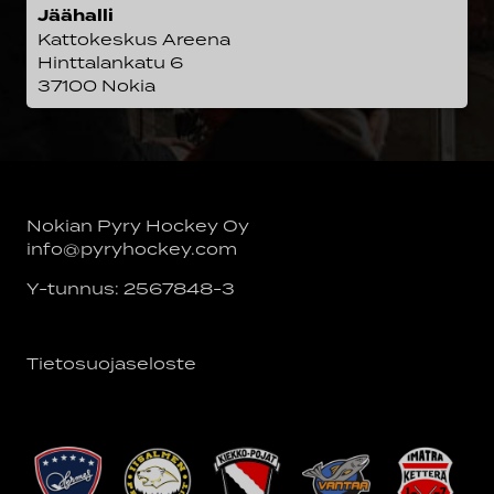
Jäähalli
Kattokeskus Areena
Hinttalankatu 6
37100 Nokia
Nokian Pyry Hockey Oy
info@pyryhockey.com
Y-tunnus: 2567848-3
Tietosuojaseloste