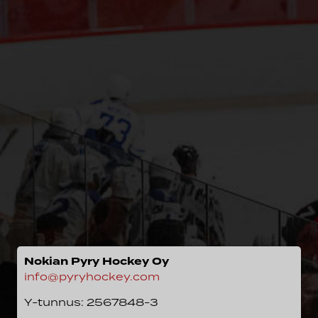
Nokian Pyry Hockey Oy
info@pyryhockey.com
Y-tunnus: 2567848-3