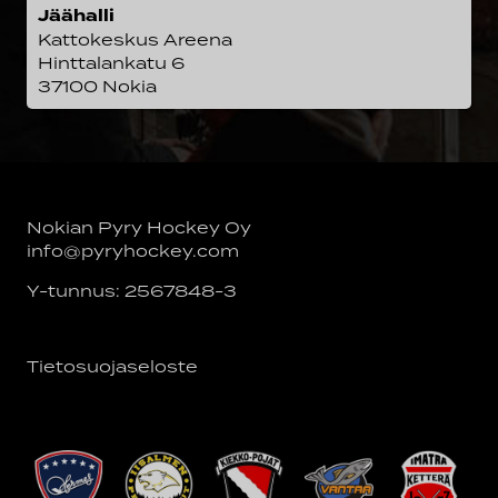
Jäähalli
Kattokeskus Areena
Hinttalankatu 6
37100 Nokia
Nokian Pyry Hockey Oy
info@pyryhockey.com
Y-tunnus: 2567848-3
Tietosuojaseloste