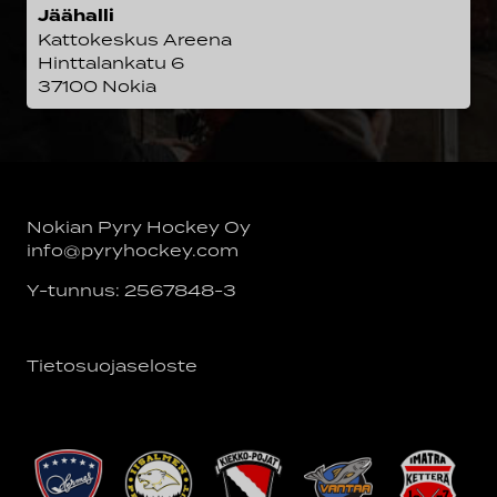
Jäähalli
Kattokeskus Areena
Hinttalankatu 6
37100 Nokia
Nokian Pyry Hockey Oy
info@pyryhockey.com
Y-tunnus: 2567848-3
Tietosuojaseloste