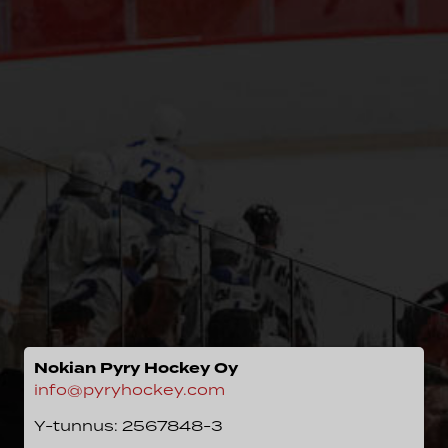
Nokian Pyry Hockey Oy
info@pyryhockey.com
Y-tunnus: 2567848-3