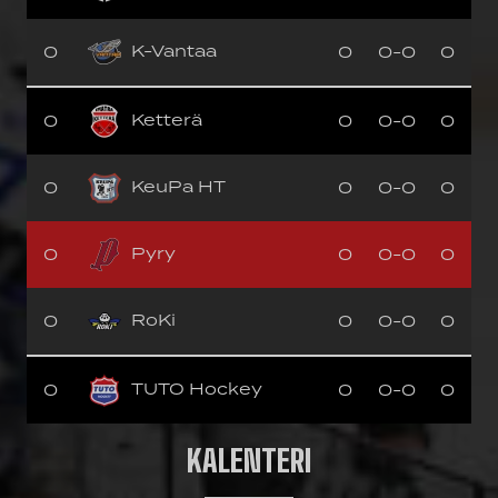
K-Vantaa
0
0
0-0
0
Ketterä
0
0
0-0
0
KeuPa HT
0
0
0-0
0
Pyry
0
0
0-0
0
RoKi
0
0
0-0
0
TUTO Hockey
0
0
0-0
0
KALENTERI