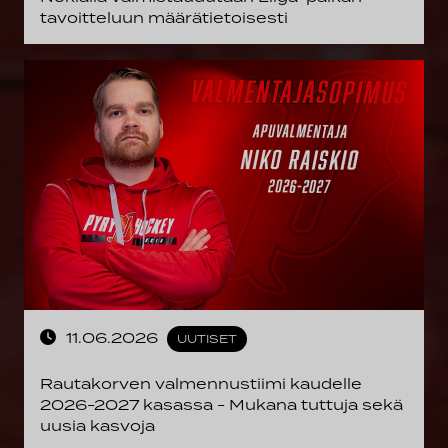
tavoitteluun määrätietoisesti
11.06.2026
UUTISET
Rautakorven valmennustiimi kaudelle
2026-2027 kasassa - Mukana tuttuja sekä
uusia kasvoja