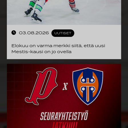
03.08.2026
UUTISET
Elokuu on varma merkki siitä, että uusi
Mestis-kausi on jo ovella