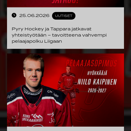
25.06.2026
UUTISET
Pyry Hockey ja Tappara jatkavat
yhteistyötään – tavoitteena vahvempi
pelaajapolku Liigaan