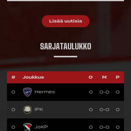
Lisää uutisia
SARJATAULUKKO
#
Joukkue
O
M
P
Hermes
0
0
0-0
0
IPK
0
0
0-0
0
JoKP
0
0
0-0
0