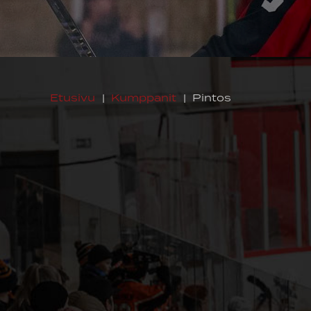
Etusivu
|
Kumppanit
|
Pintos