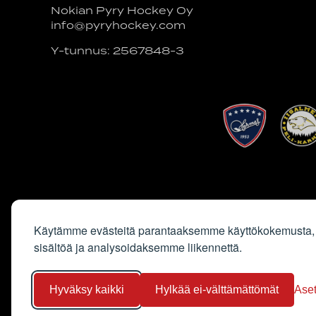
Nokian Pyry Hockey Oy
info@pyryhockey.com
Y-tunnus: 2567848-3
Käytämme evästeitä parantaaksemme käyttökokemusta,
sisältöä ja analysoidaksemme liikennettä.
Hyväksy kaikki
Hylkää ei-välttämättömät
Ase