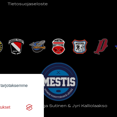
Tietosuojaseloste
 tarjotaksemme
Sivun kuvat Saga Sutinen & Jyri Kalliolaakso
tukset