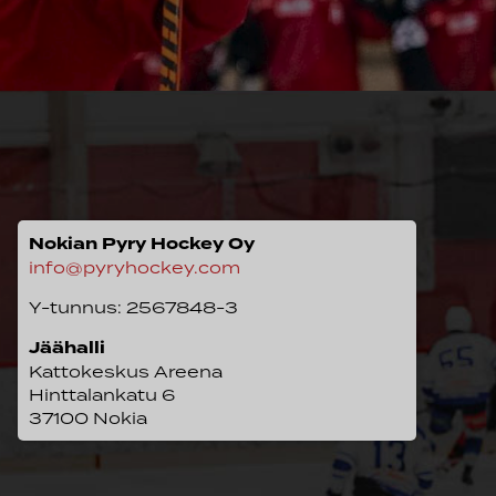
Nokian Pyry Hockey Oy
info@pyryhockey.com
Y-tunnus: 2567848-3
Jäähalli
Kattokeskus Areena
Hinttalankatu 6
37100 Nokia