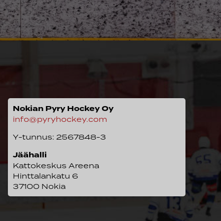
Nokian Pyry Hockey Oy
info@pyryhockey.com
Y-tunnus: 2567848-3
Jäähalli
Kattokeskus Areena
Hinttalankatu 6
37100 Nokia