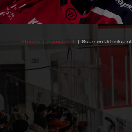
Etusivu
|
Kumppanit
|
Suomen Urheilupin