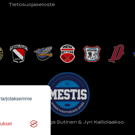
Tietosuojaseloste
 tarjotaksemme
Sivun kuvat Saga Sutinen & Jyri Kalliolaakso
tukset