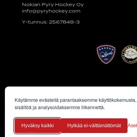
Nokian Pyry Hockey Oy
info@pyryhockey.com
Y-tunnus: 2567848-3
Käytämme evästeitä parantaaksemme käyttökokemusta,
sisältöä ja analysoidaksemme liikennettä.
Hyväksy kaikki
Hylkää ei-välttämättömät
Ase