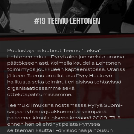
#19 TEEMU LEHTONEN
Puolustajana luutinut Teemu ”Leksa”
Lehtonen edusti Pyryä aina junioreista uransa
päätökseen asti. Kolmella kaudella Lehtonen
toimi myös joukkueen kapteenistossa. Uransa
jälkeen Teemu on ollut osa Pyry Hockeyn
hallitusta sekä toiminut erilaisissa tehtävissä
organisaatiossamme sekä
ottelutapahtumissamme.
Teemu oli mukana nostamassa Pyryä Suomi-
sarjaan yhtenä joukkueen tärkeimpänä
palasena ikimuistoisena keväänä 2009. Tätä
ennen hän oli ehtinyt pelata Pyryssä
seitsemän kautta II-divisioonaa ja nousun