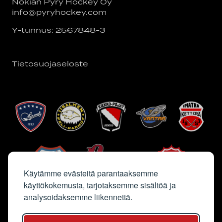
Nokian Pyry Hockey Oy
info@pyryhockey.com
Y-tunnus: 2567848-3
Tietosuojaseloste
Käytämme evästeitä parantaaksemme
käyttökokemusta, tarjotaksemme sisältöä ja
analysoidaksemme liikennettä.