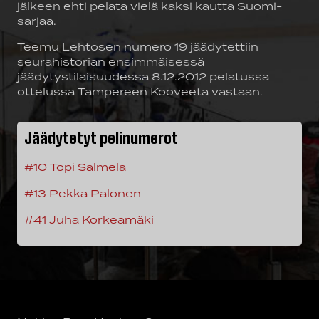
jälkeen ehti pelata vielä kaksi kautta Suomi-
sarjaa.
Teemu Lehtosen numero 19 jäädytettiin
seurahistorian ensimmäisessä
jäädytystilaisuudessa 8.12.2012 pelatussa
ottelussa Tampereen Kooveeta vastaan.
Jäädytetyt pelinumerot
#10 Topi Salmela
#13 Pekka Palonen
#41 Juha Korkeamäki